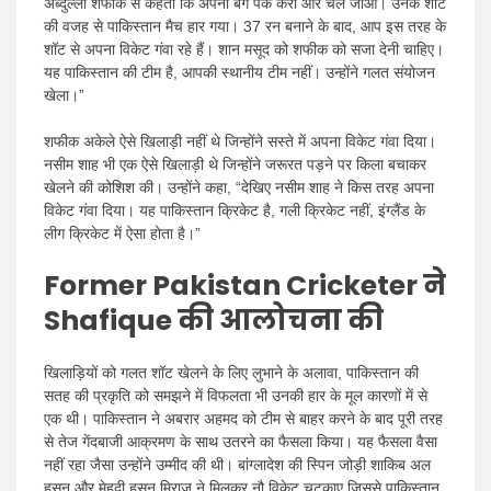
अब्दुल्ला शफीक से कहता कि अपना बैग पैक करो और चले जाओ। उनके शॉट
की वजह से पाकिस्तान मैच हार गया। 37 रन बनाने के बाद, आप इस तरह के
शॉट से अपना विकेट गंवा रहे हैं। शान मसूद को शफीक को सजा देनी चाहिए।
यह पाकिस्तान की टीम है, आपकी स्थानीय टीम नहीं। उन्होंने गलत संयोजन
खेला।”
शफीक अकेले ऐसे खिलाड़ी नहीं थे जिन्होंने सस्ते में अपना विकेट गंवा दिया।
नसीम शाह भी एक ऐसे खिलाड़ी थे जिन्होंने जरूरत पड़ने पर किला बचाकर
खेलने की कोशिश की। उन्होंने कहा, “देखिए नसीम शाह ने
किस तरह अपना
विकेट गंवा दिया। यह पाकिस्तान क्रिकेट है, गली क्रिकेट नहीं, इंग्लैंड के
लीग क्रिकेट में ऐसा होता है।”
Former Pakistan Cricketer ने
Shafique की आलोचना की
खिलाड़ियों को गलत शॉट खेलने के लिए लुभाने के अलावा, पाकिस्तान की
सतह की प्रकृति को समझने में विफलता भी उनकी हार के मूल कारणों में से
एक थी। पाकिस्तान ने अबरार अहमद को टीम से बाहर करने के बाद पूरी तरह
से तेज गेंदबाजी आक्रमण के साथ उतरने का फैसला किया। यह फैसला वैसा
नहीं रहा जैसा उन्होंने उम्मीद की थी। बांग्लादेश की स्पिन जोड़ी शाकिब अल
हसन और मेहदी हसन मिराज ने मिलकर नौ विकेट चटकाए जिससे पाकिस्तान