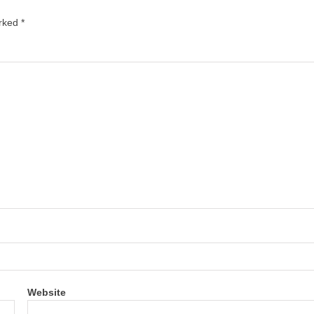
arked
*
Website