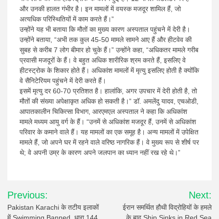
और उनकी हालत गंभीर है। इन मामलों में वयस्क मजदूर शामिल हैं, जो
अत्यधिक परिस्थितियों में काम करते हैं।”
उन्होंने यह भी बताया कि मौतों का मुख्य कारण अस्पताल पहुंचने में देरी है।
उन्होंने बताया, “अभी तक कुल 45-50 मामले सामने आए हैं और हीटवेव की
सुबह से करीब 7 लोग बीमार हो चुके हैं।” उन्होंने कहा, “अधिकतर मामले गरीब
प्रवासी मजदूरों के हैं। वे बहुत अधिक शारीरिक श्रम करते हैं, इसलिए वे
हीटस्ट्रोक के शिकार होते हैं। अधिकांश मामलों में मृत्यु इसलिए होती है क्योंकि
वे सैनिटेरियम पहुंचने में देरी करते हैं।
इसमें मृत्यु दर 60-70 प्रतिशत है। हालांकि, अगर उपचार में देरी होती है, तो
मौतों की संख्या अपेक्षाकृत अधिक हो सकती है।” डॉ. अमलेंदु यादव, एचओडी,
आपातकालीन चिकित्सा विभाग, आरएमएल अस्पताल ने कहा कि अधिकांश
मामले मध्यम आयु वर्ग के हैं। “उनमें से अधिकांश मजदूर हैं, उनमें से अधिकांश
परिवार के कमाने वाले हैं। यह मामलों का एक समूह है। अन्य मामलों में उपेक्षित
मामले हैं, जो अपने घर में रहने वाले वरिष्ठ नागरिक हैं। वे मुख्य रूप से शीर्ष पर
थे; वे अपनी उम्र के कारण अपने जलपान का ध्यान नहीं रख रहे थे।”
Post
Previous:
Next:
navigation
Pakistan Karachi के तटीय इलाकों
ईरान समर्थित हौथी विद्रोहियों के हमले
में Swimming Banned, धारा 144
के बाद Ship Sinks in Red Sea