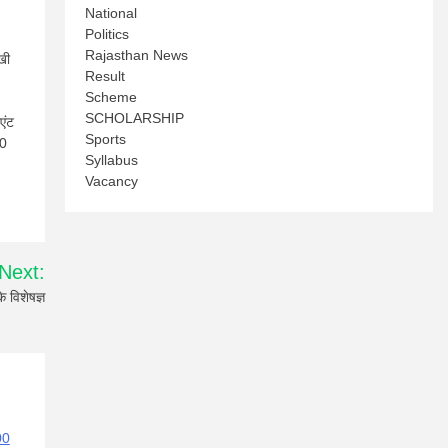
National
Politics
Rajasthan News
खी
Result
Scheme
SCHOLARSHIP
एंट
Sports
50
Syllabus
Vacancy
Next:
े विशेषज्ञ