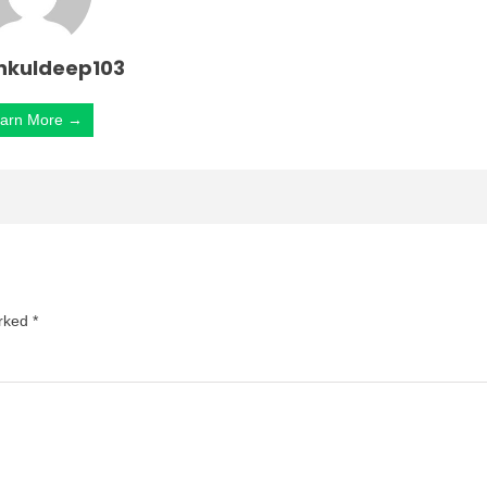
nkuldeep103
arn More →
arked
*