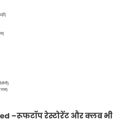
थड़ी)
ास)
ॉलोनी)
 पास)
led –
रूफटॉप रेस्टोरेंट और क्लब भी