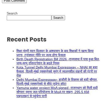
Search
Search
Recent Posts
शिक्षा मंत्री मदन दिलावर के आश्वासन के बाद शिक्षकों ने खत्म किया
धरना, ट्रांसफर नीति पर जल्द होगा फैसला
Birth Death Registration Bill 2026 -राज्यसभा में पास हुआ बिल,
जन्म-मृत्यु रजिस्ट्रेशन के बदले नियम
Kota Tunnel Delhi Mumbai Expressway – NHAI का बड़ा
फैसला, दिल्ली-मुंबई एक्सप्रेसवे सुरंग में ज्वलनशील वाहनों की एंट्री पर
रोक
Delhi Mumbai Expressway- हाड़ौती के विकास को बड़ी सौगात,
दिल्ली-मुंबई एक्सप्रेसवे से सीधे जुड़ेगा कोटा
Yamuna water project MoA signed -राजस्थान को मिली बड़ी
सौगात! यमुना जल परियोजना के MoA पर साइन, 295.5 KM
पाइपलाइन से पहुंचेगा पानी