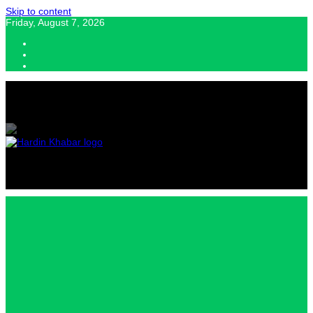
Skip to content
Friday, August 7, 2026
Hardin Khabar | Hindi news | Latest Hindi News , स्वतंत्र पत्रकारों के लिए
यह डिजिटल मीडिया प्लेटफॉर्म इस मार्गदर्शक सिद्धांत के साथ डिज़ाइन किया गया
Hardin
Khabar |