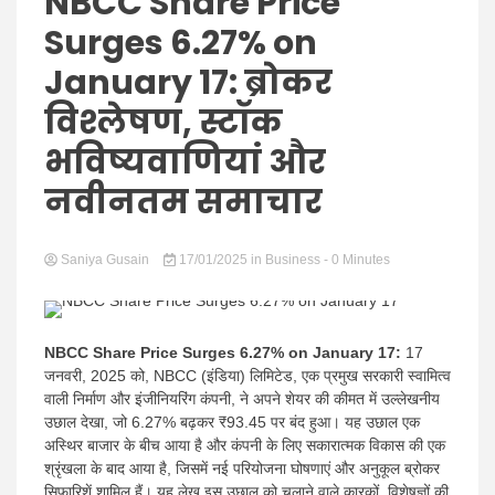
Hindi
NBCC Share Price
Surges 6.27% on
January 17: ब्रोकर
विश्लेषण, स्टॉक
News
भविष्यवाणियां और
नवीनतम समाचार
Saniya Gusain
17/01/2025
in
Business
- 0 Minutes
NBCC Share Price Surges 6.27% on January 17:
17
जनवरी, 2025 को, NBCC (इंडिया) लिमिटेड, एक प्रमुख सरकारी स्वामित्व
वाली निर्माण और इंजीनियरिंग कंपनी, ने अपने शेयर की कीमत में उल्लेखनीय
उछाल देखा, जो 6.27% बढ़कर ₹93.45 पर बंद हुआ। यह उछाल एक
अस्थिर बाजार के बीच आया है और कंपनी के लिए सकारात्मक विकास की एक
श्रृंखला के बाद आया है, जिसमें नई परियोजना घोषणाएं और अनुकूल ब्रोकर
सिफारिशें शामिल हैं। यह लेख इस उछाल को चलाने वाले कारकों, विशेषज्ञों की