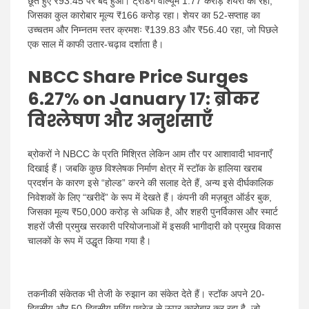
छूते हुए ₹93.45 पर बंद हुआ। ट्रेडिंग वॉल्यूम 1.77 करोड़ शेयरों का रहा,
जिसका कुल कारोबार मूल्य ₹166 करोड़ रहा। शेयर का 52-सप्ताह का
उच्चतम और निम्नतम स्तर क्रमशः ₹139.83 और ₹56.40 रहा, जो पिछले
एक साल में काफी उतार-चढ़ाव दर्शाता है।
NBCC Share Price Surges
6.27% on January 17:
ब्रोकर
विश्लेषण और अनुशंसाएँ
ब्रोकरों ने NBCC के प्रति मिश्रित लेकिन आम तौर पर आशावादी भावनाएँ
दिखाई हैं। जबकि कुछ विश्लेषक निर्माण क्षेत्र में स्टॉक के हालिया खराब
प्रदर्शन के कारण इसे “होल्ड” करने की सलाह देते हैं, अन्य इसे दीर्घकालिक
निवेशकों के लिए “खरीदें” के रूप में देखते हैं। कंपनी की मज़बूत ऑर्डर बुक,
जिसका मूल्य ₹50,000 करोड़ से अधिक है, और शहरी पुनर्विकास और स्मार्ट
शहरों जैसी प्रमुख सरकारी परियोजनाओं में इसकी भागीदारी को प्रमुख विकास
चालकों के रूप में उद्धृत किया गया है।
तकनीकी संकेतक भी तेजी के रुझान का संकेत देते हैं। स्टॉक अपने 20-
दिवसीय और 50-दिवसीय मूविंग एवरेज से ऊपर कारोबार कर रहा है, जो