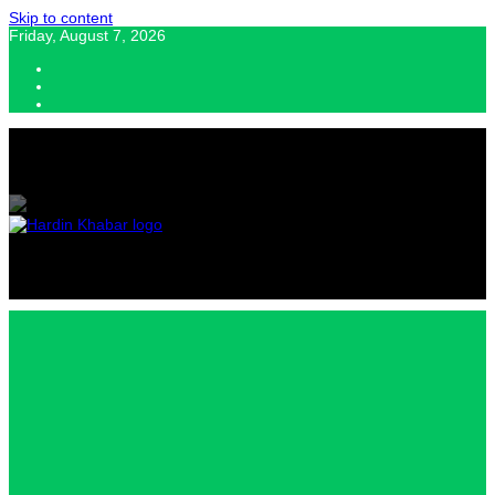
Skip to content
Friday, August 7, 2026
Hardin Khabar | Hindi news | Latest Hindi News , स्वतंत्र पत्रकारों के लिए
यह डिजिटल मीडिया प्लेटफॉर्म इस मार्गदर्शक सिद्धांत के साथ डिज़ाइन किया गया
Hardin
Khabar |