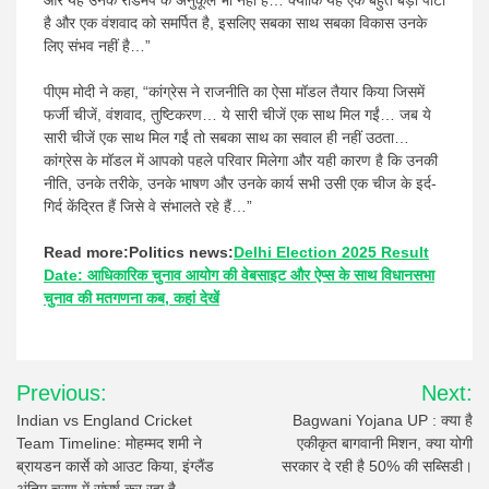
और यह उनके रोडमैप के अनुकूल भी नहीं है… क्योंकि यह एक बहुत बड़ी पार्टी
है और एक वंशवाद को समर्पित है, इसलिए सबका साथ सबका विकास उनके
लिए संभव नहीं है…”
पीएम मोदी ने कहा, “कांग्रेस ने राजनीति का ऐसा मॉडल तैयार किया जिसमें
फर्जी चीजें, वंशवाद, तुष्टिकरण… ये सारी चीजें एक साथ मिल गईं… जब ये
सारी चीजें एक साथ मिल गईं तो सबका साथ का सवाल ही नहीं उठता…
कांग्रेस के मॉडल में आपको पहले परिवार मिलेगा और यही कारण है कि उनकी
नीति, उनके तरीके, उनके भाषण और उनके कार्य सभी उसी एक चीज के इर्द-
गिर्द केंद्रित हैं जिसे वे संभालते रहे हैं…”
Read more:Politics news:
Delhi Election 2025 Result
Date: आधिकारिक चुनाव आयोग की वेबसाइट और ऐप्स के साथ विधानसभा
चुनाव की मतगणना कब, कहां देखें
Post
Previous:
Next:
navigation
Indian vs England Cricket
Bagwani Yojana UP : क्या है
Team Timeline: मोहम्मद शमी ने
एकीकृत बागवानी मिशन, क्या योगी
ब्रायडन कार्से को आउट किया, इंग्लैंड
सरकार दे रही है 50% की सब्सिडी।