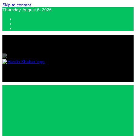
Skip to content
Thursday, August 6, 2026
Hardin Khabar | Hindi news | Latest Hindi News , स्वतंत्र पत्रकारों के लिए
यह डिजिटल मीडिया प्लेटफॉर्म इस मार्गदर्शक सिद्धांत के साथ डिज़ाइन किया गया
Hardin
Khabar |