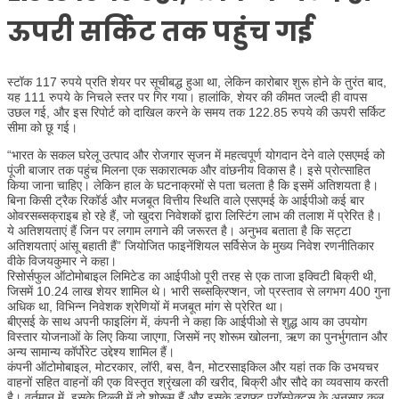
ऊपरी सर्किट तक पहुंच गई
स्टॉक 117 रुपये प्रति शेयर पर सूचीबद्ध हुआ था, लेकिन कारोबार शुरू होने के तुरंत बाद,
यह 111 रुपये के निचले स्तर पर गिर गया। हालांकि, शेयर की कीमत जल्दी ही वापस
उछल गई, और इस रिपोर्ट को दाखिल करने के समय तक 122.85 रुपये की ऊपरी सर्किट
सीमा को छू गई।
“भारत के सकल घरेलू उत्पाद और रोजगार सृजन में महत्वपूर्ण योगदान देने वाले एसएमई को
पूंजी बाजार तक पहुंच मिलना एक सकारात्मक और वांछनीय विकास है। इसे प्रोत्साहित
किया जाना चाहिए। लेकिन हाल के घटनाक्रमों से पता चलता है कि इसमें अतिशयता है।
बिना किसी ट्रैक रिकॉर्ड और मजबूत वित्तीय स्थिति वाले एसएमई के आईपीओ कई बार
ओवरसब्सक्राइब हो रहे हैं, जो खुदरा निवेशकों द्वारा लिस्टिंग लाभ की तलाश में प्रेरित है।
ये अतिशयताएं हैं जिन पर लगाम लगाने की जरूरत है। अनुभव बताता है कि सट्टा
अतिशयताएं आंसू बहाती हैं” जियोजित फाइनेंशियल सर्विसेज के मुख्य निवेश रणनीतिकार
वीके विजयकुमार ने कहा।
रिसोर्सफुल ऑटोमोबाइल लिमिटेड का आईपीओ पूरी तरह से एक ताजा इक्विटी बिक्री थी,
जिसमें 10.24 लाख शेयर शामिल थे। भारी सब्सक्रिप्शन, जो प्रस्ताव से लगभग 400 गुना
अधिक था, विभिन्न निवेशक श्रेणियों में मजबूत मांग से प्रेरित था।
बीएसई के साथ अपनी फाइलिंग में, कंपनी ने कहा कि आईपीओ से शुद्ध आय का उपयोग
विस्तार योजनाओं के लिए किया जाएगा, जिसमें नए शोरूम खोलना, ऋण का पुनर्भुगतान और
अन्य सामान्य कॉर्पोरेट उद्देश्य शामिल हैं।
कंपनी ऑटोमोबाइल, मोटरकार, लॉरी, बस, वैन, मोटरसाइकिल और यहां तक ​​कि उभयचर
वाहनों सहित वाहनों की एक विस्तृत श्रृंखला की खरीद, बिक्री और सौदे का व्यवसाय करती
है। वर्तमान में, इसके दिल्ली में दो शोरूम हैं और इसके ड्राफ्ट प्रॉस्पेक्टस के अनुसार कुल