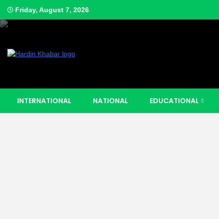
Skip
Friday, August 7, 2026
to
content
Hardin Khabar | Hindi news | Latest Hindi News , स्वतंत्र पत्रकारों के लिए यह ड
Hardin Kha
INTERNATIONAL
NATIONAL
EDUCATIONAL
Latest Hin