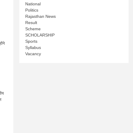
National
Politics
Rajasthan News
Result
Scheme
SCHOLARSHIP
Sports
ोंने
Syllabus
Vacancy
नीय
स