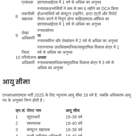
प्रबंधक
ज्ञानएमआईएस में 1 वर्ष से अधिक का अनुभव
स्नातकअभ्यर्थियों ने कम से कम 6 महीने का DCA किया
तकनीकी
होअभ्यर्थियों को कंप्यूटर टाइपिंग, डाटा एंट्री और रिपोर्ट
8
सहायक
तैयार करने में निपुण होना चाहिएएमएस-ऑफिस का
ज्ञानएमआईएस में 1 वर्ष से अधिक का अनुभव
स्नातकोत्तर
लेखा
9
या
अधिकारी
स्नातकवित्त और लेखांकन में 2 वर्ष से अधिक का अनुभव
परास्नातक उपाधिसामाजिक/सामुदायिक विकास क्षेत्र में 1
जिला
वर्ष से अधिक का अनुभव
10
परियोजना
अथवा
अधिकारी
स्नातकसामाजिक/सामुदायिक विकास क्षेत्र में 3 वर्ष से
अधिक का अनुभव
आयु सीमा
एनआरआरएमएस भर्ती 2025 के लिए न्यूनतम आयु सीमा 18 वर्ष है, जबकि अधिकतम आयु
पद के अनुसार भिन्न होती है।
क्र.सं.
पोस्ट नाम
आयु सीमा
1
सूत्रधारों
18-38 वर्ष
2
समन्वयक
18-40 वर्ष
3
कंप्यूटर सहायक
18-38 वर्ष
4
मल्टी-टास्किंग अधिकारी
18-40 वर्ष