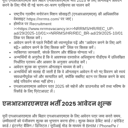
यूपी एनआरआरएमएस और बिहार एनआरआरएमएस भर्ती 2025 के लिए ऑनलाइन आवेदन
करने के लिए नीचे दी गई चरण-दर-चरण प्रक्रिया का पालन करें
राष्ट्रीय ग्रामीण मनोरंजन मिशन सोसाइटी (एनआरआरएमएस) की आधिकारिक
वेबसाइट https://nrrms.com/ पर जाएं।
होमपेज पर Recruitment
>>https://www.nrrmsvacancy.in>>NRRMS/HR/REC_UP-
ad/29/2025-10/01>>NRRMS/HR/REC_BR-ad/29/2025-10/01
लिंक पर क्लिक करें।
आवेदन करने से पहले निर्देशों को ध्यानपूर्वक पढ़ें और “आवेदन करने के लिए आगे
बढ़ें> आवेदन करने के लिए क्लिक करें” लिंक पर क्लिक करें।
व्यक्तिगत जानकारी, संपर्क विवरण और शैक्षिक योग्यता भरें।
अभ्यर्थियों से अनुरोध है कि वे आवश्यक दस्तावेज अधिसूचना पीडीएफ में उल्लिखित
निर्धारित प्रारूप और आकार के अनुसार अपलोड करें।
आवेदन शुल्क का भुगतान ऑनलाइन माध्यम से करें।
अभ्यर्थियों को सलाह दी जाती है कि वे ऑनलाइन आवेदन में भरे गए विवरण को स्वयं
सावधानीपूर्वक भरें और सत्यापित करें, क्योंकि सबमिट बटन पर क्लिक करने के बाद
कोई परिवर्तन संभव नहीं होगा।
एनआरआरएमएस आवेदन पत्र 2025 को सहेजें और डाउनलोड करें तथा भविष्य के
रिकॉर्ड के लिए प्रिंटआउट लें।
एनआरआरएमएस भर्ती 2025 आवेदन शुल्क
यूपी एनआरआरएमएस और बिहार एनआरआरएमएस के लिए आवेदन पत्र जमा करते समय,
उम्मीदवारों को पंजीकरण शुल्क का भुगतान करना होगा। शुल्क केवल डेबिट कार्ड / क्रेडिट
कार्ड / इंटरनेट बैंकिंग / डिजिटल / यूपीआई मोड के माध्यम से BHIM / PhonePe /