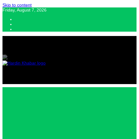
Skip to content
Friday, August 7, 2026
Hardin Khabar | Hindi news | Latest Hindi News , स्वतंत्र पत्रकारों के लिए
यह डिजिटल मीडिया प्लेटफॉर्म इस मार्गदर्शक सिद्धांत के साथ डिज़ाइन किया गया
Hardin
Khabar |