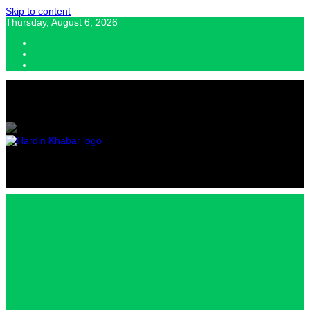
Skip to content
Thursday, August 6, 2026
Hardin Khabar | Hindi news | Latest Hindi News , स्वतंत्र पत्रकारों के लिए
यह डिजिटल मीडिया प्लेटफॉर्म इस मार्गदर्शक सिद्धांत के साथ डिज़ाइन किया गया
Hardin
Khabar |