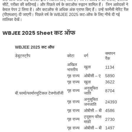
सीटें, परीक्षा की कठिनाई। और पिछले वर्ष के कटऑफ रुझान शामिल हैं। जिन आवेदकों ने
केवल पेपर 2 लिया है। और कटऑफ से अधिक अंक प्राप्त किए हैं। उन्हें फार्मेसी मेरिट रैंक
(पीएमआर) दी जाएगी। पिछले वर्ष के WBJEE 2025 कट-ऑफ के लिए नीचे दी गई
तालिका देखें।
WBJEE
2025 Sheet कट ऑफ
WBJEE 2025 कट ऑफ
समापन
डेबूटस्ट्रैप
कोटा
वर्ग
रैंक
अखिल
खुला
1134
भारतीय
गृह राज्य
ओबीसी – ए
5890
गृह राज्य
खुला
3622
अनुसूचित
गृह राज्य
8704
बी.फार्मा/फार्मास्युटिकल टेक्नोलॉजी
जाति
अनुसूचित
गृह राज्य
24393
जनजाति
गृह राज्य
ओबीसी – बी
4586
ट्यूशन फीस
गृह राज्य
2730
माफ़ी
गृह राज्य
ओबीसी – बी
1497