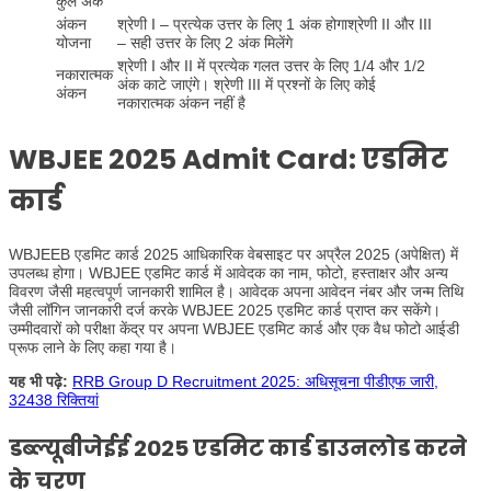
कुल अंक
अंकन
श्रेणी I – प्रत्येक उत्तर के लिए 1 अंक होगाश्रेणी II और III
योजना
– सही उत्तर के लिए 2 अंक मिलेंगे
श्रेणी I और II में प्रत्येक गलत उत्तर के लिए 1/4 और 1/2
नकारात्मक
अंक काटे जाएंगे। श्रेणी III में प्रश्नों के लिए कोई
अंकन
नकारात्मक अंकन नहीं है
WBJEE 2025 Admit Card: एडमिट
कार्ड
WBJEEB एडमिट कार्ड 2025 आधिकारिक वेबसाइट पर अप्रैल 2025 (अपेक्षित) में
उपलब्ध होगा। WBJEE एडमिट कार्ड में आवेदक का नाम, फोटो, हस्ताक्षर और अन्य
विवरण जैसी महत्वपूर्ण जानकारी शामिल है। आवेदक अपना आवेदन नंबर और जन्म तिथि
जैसी लॉगिन जानकारी दर्ज करके WBJEE 2025 एडमिट कार्ड प्राप्त कर सकेंगे।
उम्मीदवारों को परीक्षा केंद्र पर अपना WBJEE एडमिट कार्ड और एक वैध फोटो आईडी
प्रूफ लाने के लिए कहा गया है।
यह भी पढ़े:
RRB Group D Recruitment 2025: अधिसूचना पीडीएफ जारी,
32438 रिक्तियां
डब्ल्यूबीजेईई
2025 एडमिट कार्ड डाउनलोड करने
के चरण