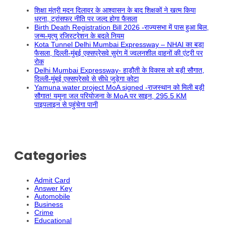
शिक्षा मंत्री मदन दिलावर के आश्वासन के बाद शिक्षकों ने खत्म किया
धरना, ट्रांसफर नीति पर जल्द होगा फैसला
Birth Death Registration Bill 2026 -राज्यसभा में पास हुआ बिल,
जन्म-मृत्यु रजिस्ट्रेशन के बदले नियम
Kota Tunnel Delhi Mumbai Expressway – NHAI का बड़ा
फैसला, दिल्ली-मुंबई एक्सप्रेसवे सुरंग में ज्वलनशील वाहनों की एंट्री पर
रोक
Delhi Mumbai Expressway- हाड़ौती के विकास को बड़ी सौगात,
दिल्ली-मुंबई एक्सप्रेसवे से सीधे जुड़ेगा कोटा
Yamuna water project MoA signed -राजस्थान को मिली बड़ी
सौगात! यमुना जल परियोजना के MoA पर साइन, 295.5 KM
पाइपलाइन से पहुंचेगा पानी
Categories
Admit Card
Answer Key
Automobile
Business
Crime
Educational