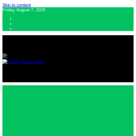
Skip to content
Friday, August 7, 2026
Hardin Khabar | Hindi news | Latest Hindi News , स्वतंत्र पत्रकारों के लिए
यह डिजिटल मीडिया प्लेटफॉर्म इस मार्गदर्शक सिद्धांत के साथ डिज़ाइन किया गया
Hardin
Khabar |