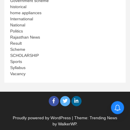
Government scheme
historical
home appliances
International
National
Politics
Rajasthan News
Result
Scheme
SCHOLARSHIP
Sports
Syllabus
Vacancy
Proudly powered by WordPress
|
Theme: Trending News
by
WalkerWP
.