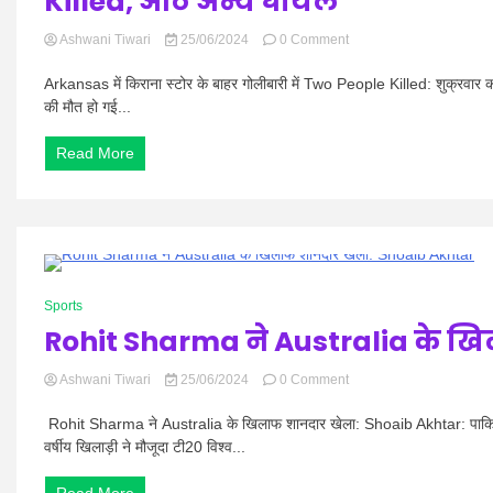
Killed, आठ अन्य घायल
on
Ashwani Tiwari
25/06/2024
0 Comment
अमेरिका:
Arkansas
Arkansas में किराना स्टोर के बाहर गोलीबारी में Two People Killed: शुक्रवार को (
में
की मौत हो गई...
किराना
स्टोर
Read More
के
बाहर
गोलीबारी
में
Two
People
Killed,
0 Minutes
आठ
Sports
अन्य
Rohit Sharma ने Australia के ख
घायल
on
Ashwani Tiwari
25/06/2024
0 Comment
Rohit
Sharma
Rohit Sharma ने Australia के खिलाफ शानदार खेला: Shoaib Akhtar: पाकिस्तान
ने
वर्षीय खिलाड़ी ने मौजूदा टी20 विश्व...
Australia
के