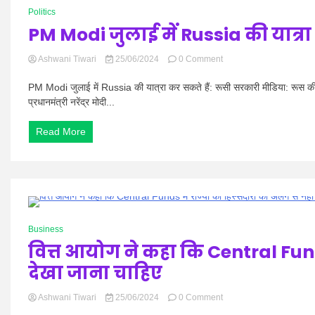
0 Minutes
के
Politics
रूप
PM Modi जुलाई में Russia की यात्रा
में
शपथ
ली
on
Ashwani Tiwari
25/06/2024
0 Comment
PM
Modi
PM Modi जुलाई में Russia की यात्रा कर सकते हैं: रूसी सरकारी मीडिया: रूस क
जुलाई
प्रधानमंत्री नरेंद्र मोदी...
में
Russia
Read More
की
यात्रा
कर
सकते
हैं:
रूसी
सरकारी
0 Minutes
मीडिया
Business
वित्त आयोग ने कहा कि Central Funds 
देखा जाना चाहिए
on
Ashwani Tiwari
25/06/2024
0 Comment
वित्त