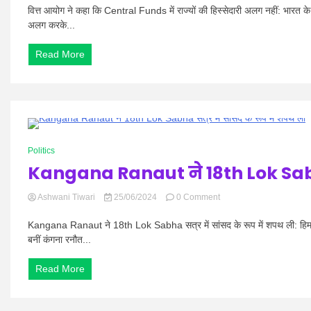
आयोग
वित्त आयोग ने कहा कि Central Funds में राज्यों की हिस्सेदारी अलग नहीं: भारत के 1
ने
अलग करके...
कहा
कि
Read More
Central
Funds
में
राज्यों
की
हिस्सेदारी
को
0 Minutes
अलग
Politics
से
Kangana Ranaut ने 18th Lok Sabha 
नहीं
देखा
जाना
on
Ashwani Tiwari
25/06/2024
0 Comment
चाहिए
Kangana
Ranaut
Kangana Ranaut ने 18th Lok Sabha सत्र में सांसद के रूप में शपथ ली: हिमाचल
ने
बनीं कंगना रनौत...
18th
Lok
Read More
Sabha
सत्र
में
सांसद