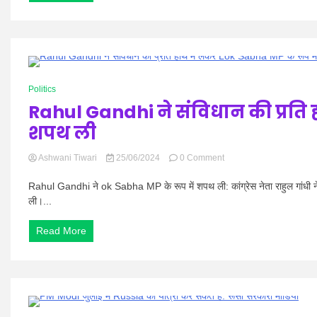
23,700
के
पार;
Bank
Stocks
Gains
0 Minutes
Politics
Rahul Gandhi ने संविधान की प्रति ह
शपथ ली
on
Ashwani Tiwari
25/06/2024
0 Comment
Rahul
Gandhi
Rahul Gandhi ने ok Sabha MP के रूप में शपथ ली: कांग्रेस नेता राहुल गांधी ने 
ने
ली।...
संविधान
की
Read More
प्रति
हाथ
में
लेकर
Lok
Sabha
MP