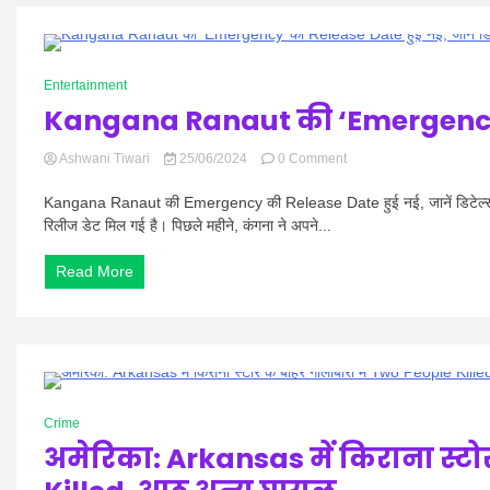
के
रूप
में
0 Minutes
शपथ
Entertainment
ली
Kangana Ranaut की ‘Emergency’ क
on
Ashwani Tiwari
25/06/2024
0 Comment
Kangana
Ranaut
Kangana Ranaut की Emergency की Release Date हुई नई, जानें डिटेल्स: अभिन
की
रिलीज डेट मिल गई है। पिछले महीने, कंगना ने अपने...
‘Emergency’
की
Read More
Release
Date
हुई
नई,
जानें
डिटेल्स
0 Minutes
Crime
अमेरिका: Arkansas में किराना स्टो