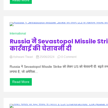
Read More
खिलाफ
शानदार
खेला:
Shoaib
Akhtar
0 Minutes
International
Russia ने Sevastopol Missile St
कार्रवाई की चेतावनी दी
on
Ashwani Tiwari
25/06/2024
0 Comment
Russia
ने
Russia ने Sevastopol Missile Strike को लेकर US को चेतावनी दी: बढ़ते तनाव के
Sevastopol
लगाया है, जो अमेरिका...
Missile
Strike
Read More
को
लेकर
US
के
खिलाफ
जवाबी