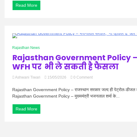
–
Read More
तेज
रफ्तार
बनी
हादसे
की
वजह?
खाटूश्यामजी
0 Minutes
में
Rajasthan News
कैंपर-
Rajasthan Government Policy –
सवारी
गाड़ी
WFH पर भी ले सकती है फैसला
की
जोरदार
on
Ashwani Tiwari
15/05/2026
0 Comment
भिड़ंत
Rajasthan
Government
Rajasthan Government Policy – राजस्थान सरकार जल्द ही पेट्रोल-डीजल की
Policy
Rajasthan Government Policy – मुख्यमंत्री भजनलाल शर्मा के...
–
भजनलाल
Read More
सरकार,
‘नो
व्हीकल
डे’
और