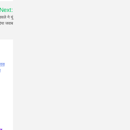
Next:
े ने यूं
िया जवाब