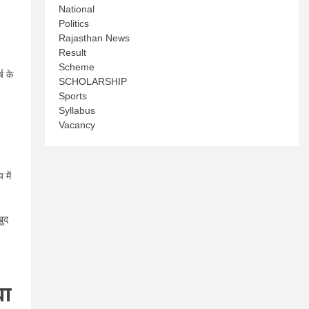
National
Politics
Rajasthan News
Result
Scheme
ष के
SCHOLARSHIP
Sports
Syllabus
Vacancy
में
खुद
या