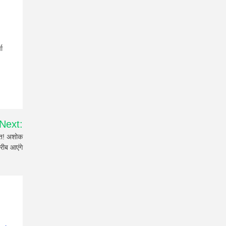
ा
Next:
ेत! अशोक
ीब आएंगे