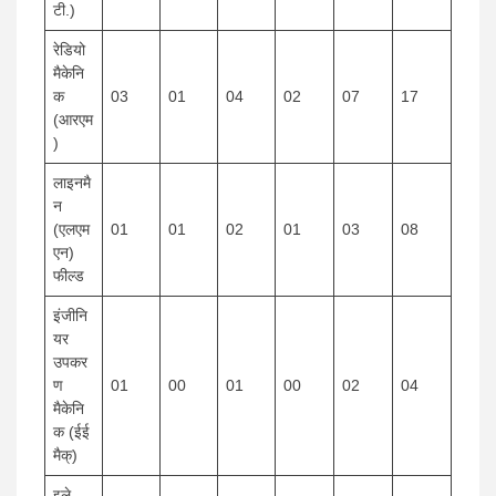
टी.)
रेडियो
मैकेनि
क
03
01
04
02
07
17
(आरएम
)
लाइनमै
न
(एलएम
01
01
02
01
03
08
एन)
फील्ड
इंजीनि
यर
उपकर
ण
01
00
01
00
02
04
मैकेनि
क (ईई
मैक्)
इले