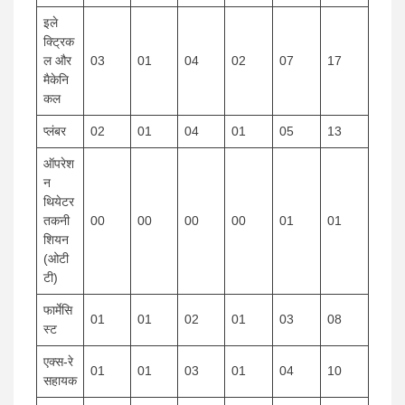
इले
क्ट्रिक
ल और
03
01
04
02
07
17
मैकेनि
कल
प्लंबर
02
01
04
01
05
13
ऑपरेश
न
थियेटर
तकनी
00
00
00
00
01
01
शियन
(ओटी
टी)
फार्मेसि
01
01
02
01
03
08
स्ट
एक्स-रे
01
01
03
01
04
10
सहायक