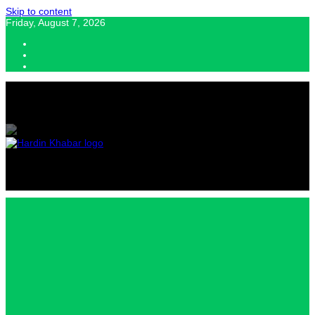
Skip to content
Friday, August 7, 2026
Hardin Khabar | Hindi news | Latest Hindi News , स्वतंत्र पत्रकारों के लिए
यह डिजिटल मीडिया प्लेटफॉर्म इस मार्गदर्शक सिद्धांत के साथ डिज़ाइन किया गया
Hardin
Khabar |