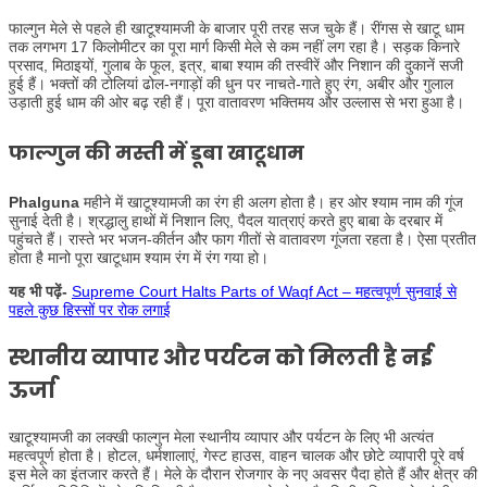
फाल्गुन मेले से पहले ही खाटूश्यामजी के बाजार पूरी तरह सज चुके हैं। रींगस से खाटू धाम
तक लगभग 17 किलोमीटर का पूरा मार्ग किसी मेले से कम नहीं लग रहा है। सड़क किनारे
प्रसाद, मिठाइयों, गुलाब के फूल, इत्र, बाबा श्याम की तस्वीरें और निशान की दुकानें सजी
हुई हैं। भक्तों की टोलियां ढोल-नगाड़ों की धुन पर नाचते-गाते हुए रंग, अबीर और गुलाल
उड़ाती हुई धाम की ओर बढ़ रही हैं। पूरा वातावरण भक्तिमय और उल्लास से भरा हुआ है।
फाल्गुन की मस्ती में डूबा खाटूधाम
Phalguna
महीने में खाटूश्यामजी का रंग ही अलग होता है। हर ओर श्याम नाम की गूंज
सुनाई देती है। श्रद्धालु हाथों में निशान लिए, पैदल यात्राएं करते हुए बाबा के दरबार में
पहुंचते हैं। रास्ते भर भजन-कीर्तन और फाग गीतों से वातावरण गूंजता रहता है। ऐसा प्रतीत
होता है मानो पूरा खाटूधाम श्याम रंग में रंग गया हो।
यह भी पढ़ें-
Supreme Court Halts Parts of Waqf Act – महत्वपूर्ण सुनवाई से
पहले कुछ हिस्सों पर रोक लगाई
स्थानीय व्यापार और पर्यटन को मिलती है नई
ऊर्जा
खाटूश्यामजी का लक्खी फाल्गुन मेला स्थानीय व्यापार और पर्यटन के लिए भी अत्यंत
महत्वपूर्ण होता है। होटल, धर्मशालाएं, गेस्ट हाउस, वाहन चालक और छोटे व्यापारी पूरे वर्ष
इस मेले का इंतजार करते हैं। मेले के दौरान रोजगार के नए अवसर पैदा होते हैं और क्षेत्र की