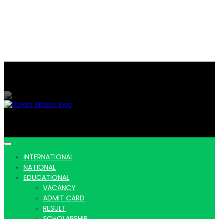
Hardin Khabar | Hindi news | Latest Hindi News , स्वतंत्र पत्रकारों के लिए
यह डिजिटल मीडिया प्लेटफॉर्म इस मार्गदर्शक सिद्धांत के साथ डिज़ाइन किया गया
Hardin
INTERNATIONAL
NATIONAL
EDUCATIONAL
VACANCY
ADMIT CARD
RESULT
SCHOLARSHIP