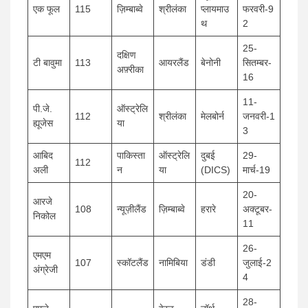
एक फूल
115
ज़िम्बाब्वे
श्रीलंका
प्लायमाउ
फरवरी-9
थ
2
25-
दक्षिण
टी बावुमा
113
आयरलैंड
बेनोनी
सितम्बर-
अफ़्रीका
16
11-
पी.जे.
ऑस्ट्रेलि
112
श्रीलंका
मेलबोर्न
जनवरी-1
ह्यूजेस
या
3
आबिद
पाकिस्ता
ऑस्ट्रेलि
दुबई
29-
112
अली
न
या
(DICS)
मार्च-19
20-
आरजे
108
न्यूज़ीलैंड
ज़िम्बाब्वे
हरारे
अक्टूबर-
निकोल
11
26-
एमएम
107
स्कॉटलैंड
नामिबिया
डंडी
जुलाई-2
अंग्रेजी
4
28-