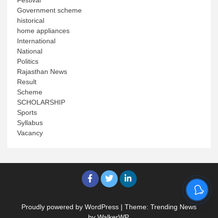
Government scheme
historical
home appliances
International
National
Politics
Rajasthan News
Result
Scheme
SCHOLARSHIP
Sports
Syllabus
Vacancy
Proudly powered by WordPress
|
Theme: Trending News
by
WalkerWP
.