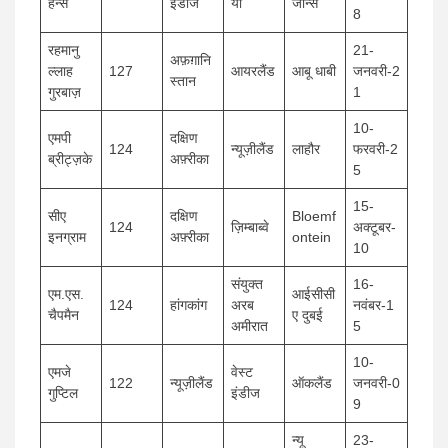
हेन्स
इंडीज
या
जॉन्स
8
रहमानु
21-
अफ़ग़ानि
ल्लाह
127
आयरलैंड
आबू धाबी
जनवरी-2
स्तान
गुरबाज़
1
10-
एमपी
दक्षिण
124
न्यूज़ीलैंड
लाहौर
फरवरी-2
ब्रीट्ज़के
अफ़्रीका
5
15-
सीए
दक्षिण
Bloemf
124
ज़िम्बाब्वे
अक्टूबर-
इनग्राम
अफ़्रीका
ontein
10
संयुक्त
16-
एम.एस.
आईसीसी
124
हांगकांग
अरब
नवंबर-1
चैपमैन
ए दुबई
अमीरात
5
10-
एमजे
वेस्ट
122
न्यूज़ीलैंड
ऑकलैंड
जनवरी-0
गुप्टिल
इंडीज
9
न्यू
23-