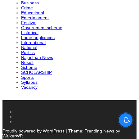
Business
Crime
Educational
Entertainment
Festival
Government scheme
historical
home appliances
International
National
Politics
Rajasthan News
Result
Scheme
SCHOLARSHIP
Sports
Syllabus
Vacancy
Proudly powered by WordPress
|
Theme: Trending News by
WalkerWP
.