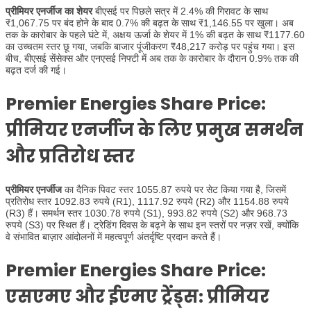
प्रीमियर एनर्जीज का शेयर
बीएसई पर पिछले सत्र में 2.4% की गिरावट के साथ
₹1,067.75 पर बंद होने के बाद 0.7% की बढ़त के साथ ₹1,146.55 पर खुला। अब
तक के कारोबार के पहले घंटे में, अक्षय ऊर्जा के शेयर में 1% की बढ़त के साथ ₹1177.60
का उच्चतम स्तर छू गया, जबकि बाजार पूंजीकरण ₹48,217 करोड़ पर पहुंच गया। इस
बीच, बीएसई सेंसेक्स और एनएसई निफ्टी में अब तक के कारोबार के दौरान 0.9% तक की
बढ़त दर्ज की गई।
Premier Energies Share Price:
प्रीमियर एनर्जीज के लिए प्रमुख समर्थन
और प्रतिरोध स्तर
प्रीमियर एनर्जीज
का दैनिक पिवट स्तर 1055.87 रुपये पर सेट किया गया है, जिसमें
प्रतिरोध स्तर 1092.83 रुपये (R1), 1117.92 रुपये (R2) और 1154.88 रुपये
(R3) हैं। समर्थन स्तर 1030.78 रुपये (S1), 993.82 रुपये (S2) और 968.73
रुपये (S3) पर स्थित हैं। ट्रेडिंग दिवस के बढ़ने के साथ इन स्तरों पर नज़र रखें, क्योंकि
वे संभावित बाज़ार आंदोलनों में महत्वपूर्ण अंतर्दृष्टि प्रदान करते हैं।
Premier Energies Share Price:
एसएमए और ईएमए ट्रेंड्स: प्रीमियर