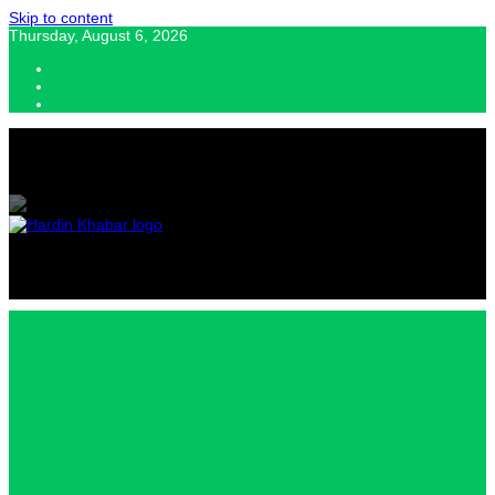
Skip to content
Thursday, August 6, 2026
Hardin Khabar | Hindi news | Latest Hindi News , स्वतंत्र पत्रकारों के लिए
यह डिजिटल मीडिया प्लेटफॉर्म इस मार्गदर्शक सिद्धांत के साथ डिज़ाइन किया गया
Hardin
Khabar |