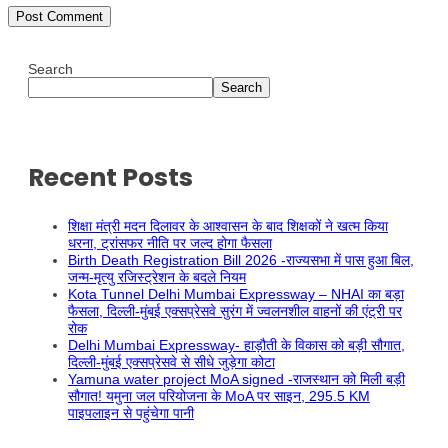
Search
Search
Recent Posts
शिक्षा मंत्री मदन दिलावर के आश्वासन के बाद शिक्षकों ने खत्म किया
धरना, ट्रांसफर नीति पर जल्द होगा फैसला
Birth Death Registration Bill 2026 -राज्यसभा में पास हुआ बिल,
जन्म-मृत्यु रजिस्ट्रेशन के बदले नियम
Kota Tunnel Delhi Mumbai Expressway – NHAI का बड़ा
फैसला, दिल्ली-मुंबई एक्सप्रेसवे सुरंग में ज्वलनशील वाहनों की एंट्री पर
रोक
Delhi Mumbai Expressway- हाड़ौती के विकास को बड़ी सौगात,
दिल्ली-मुंबई एक्सप्रेसवे से सीधे जुड़ेगा कोटा
Yamuna water project MoA signed -राजस्थान को मिली बड़ी
सौगात! यमुना जल परियोजना के MoA पर साइन, 295.5 KM
पाइपलाइन से पहुंचेगा पानी