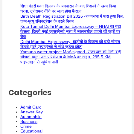
शिक्षा मंत्री मदन दिलावर के आश्वासन के बाद शिक्षकों ने खत्म किया
धरना, ट्रांसफर नीति पर जल्द होगा फैसला
Birth Death Registration Bill 2026 -राज्यसभा में पास हुआ बिल,
जन्म-मृत्यु रजिस्ट्रेशन के बदले नियम
Kota Tunnel Delhi Mumbai Expressway – NHAI का बड़ा
फैसला, दिल्ली-मुंबई एक्सप्रेसवे सुरंग में ज्वलनशील वाहनों की एंट्री पर
रोक
Delhi Mumbai Expressway- हाड़ौती के विकास को बड़ी सौगात,
दिल्ली-मुंबई एक्सप्रेसवे से सीधे जुड़ेगा कोटा
Yamuna water project MoA signed -राजस्थान को मिली बड़ी
सौगात! यमुना जल परियोजना के MoA पर साइन, 295.5 KM
पाइपलाइन से पहुंचेगा पानी
Categories
Admit Card
Answer Key
Automobile
Business
Crime
Educational