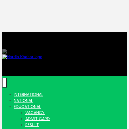
Hardin Khabar | Hindi news | Latest Hindi News , स्वतंत्र पत्रकारों के लिए
यह डिजिटल मीडिया प्लेटफॉर्म इस मार्गदर्शक सिद्धांत के साथ डिज़ाइन किया गया
Hardin
INTERNATIONAL
NATIONAL
EDUCATIONAL
VACANCY
ADMIT CARD
RESULT