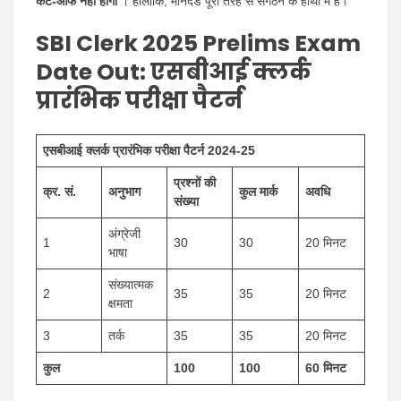
कट-ऑफ नहीं होगा
। हालाँकि, मानदंड पूरी तरह से संगठन के हाथों में हैं।
SBI Clerk 2025 Prelims Exam
Date Out
: एसबीआई क्लर्क
प्रारंभिक परीक्षा पैटर्न
एसबीआई क्लर्क प्रारंभिक परीक्षा पैटर्न 2024-25
प्रश्नों की
क्र. सं.
अनुभाग
कुल मार्क
अवधि
संख्या
अंग्रेजी
1
30
30
20 मिनट
भाषा
संख्यात्मक
2
35
35
20 मिनट
क्षमता
3
तर्क
35
35
20 मिनट
कुल
100
100
60 मिनट