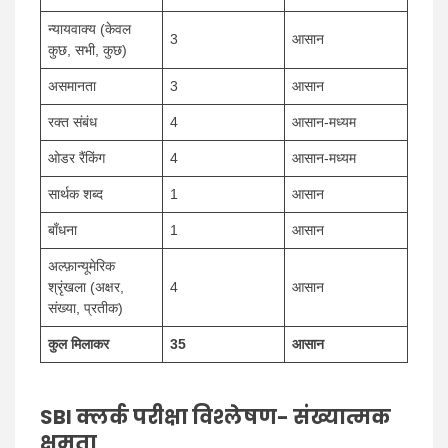
न्यायवाक्य (केवल
3
आसान
कुछ, सभी, कुछ)
असमानता
3
आसान
रक्त संबंध
4
आसान-मध्यम
ओडर रैंकिंग
4
आसान-मध्यम
सार्थक शब्द
1
आसान
बाँधना
1
आसान
अल्फ़ान्यूमेरिक
श्रृंखला (अक्षर,
4
आसान
संख्या, प्रतीक)
कुल मिलाकर
35
आसान
SBI क्लर्क परीक्षा विश्लेषण- संख्यात्मक
क्षमता