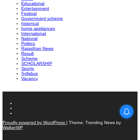
Educational
Entertainment
Festival
Government scheme
historical
home appliances
International
National
Politics
Rajasthan News
Result
Scheme
SCHOLARSHIP
Sports
Syllabus
Vacancy
Proudly powered by WordPress
|
Theme: Trending News by
WalkerWP
.