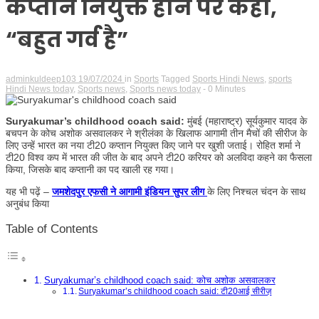
कप्तान नियुक्त होने पर कहा,
“बहुत गर्व है”
adminkuldeep103
19/07/2024
in
Sports
Tagged
Sports Hindi News
,
sports
Hindi News today
,
Sports news
,
Sports news today
- 0 Minutes
Suryakumar’s childhood coach said:
मुंबई (महाराष्ट्र) सूर्यकुमार यादव के
बचपन के कोच अशोक असवालकर ने श्रीलंका के खिलाफ आगामी तीन मैचों की सीरीज के
लिए उन्हें भारत का नया टी20 कप्तान नियुक्त किए जाने पर खुशी जताई। रोहित शर्मा ने
टी20 विश्व कप में भारत की जीत के बाद अपने टी20 करियर को अलविदा कहने का फैसला
किया, जिसके बाद कप्तानी का पद खाली रह गया।
यह भी पढ़ें –
जमशेदपुर एफसी ने आगामी इंडियन सुपर लीग
के लिए निश्चल चंदन के साथ
अनुबंध किया
Table of Contents
Suryakumar’s childhood coach said: कोच अशोक असवालकर
Suryakumar’s childhood coach said: टी20आई सीरीज़