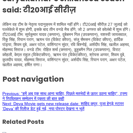
said: टी20आई सीरीज़
लेकिन वह टीम के नेतृत्व पदानुक्रम में शामिल नहीं होंगे। टी20आई सीरीज़ 27 जुलाई को
पल्लेकेले में शुरू होगी, इसके बाद तीन वनडे मैच होंगे, जो 2 अगस्त को कोलंबो में शुरू होंगे।
टी20आई टीम: सूर्यकुमार यादव (कप्तान), दुबेबमन गिल (उपकप्तान), यशस्वी जायसवाल,
रिंकू सिंह, रियान पराग, ऋषभ पंत (विकेट कीपर), संजू सैमसन (विकेट कीपर), हार्दिक
पांड्या, शिवम दूबे, अक्षर पटेल, वाशिंगटन सुंदर, रवि बिश्नोई, अर्शदीप सिंह, खलील अहमद,
मोहम्मद सिराज। वनडे टीम: रोहित शर्मा (कप्तान), डुहुबमैन गिल (उपकप्तान), विराट
कोहली, केएल राहुल (विकेटकीपर), ऋषभ पंत (विकेटकीपर), श्रेयस अय्यर, शिवम दुबे,
कुलदीप यादव, मोहम्मद सिराज, वाशिंगटन सुंदर, अर्शदीप सिंह, रियान पराग, अक्षर पटेल,
खलील अहमद, हर्षित राणा।
Post navigation
Previous:
“हमें अब एक साथ आना चाहिए, पिछले मतभेदों से ऊपर उठना चाहिए”, ट्रम्प
ने रिपब्लिकन सम्मेलन में एकता की बात कही
Next:
Deva Movie gets new release date: शाहिद कपूर, पूजा हेगड़े स्टारर
‘Deva’ की रिलीज डेट हुई नई, नया पोस्टर देखना न भूलें
Related Posts