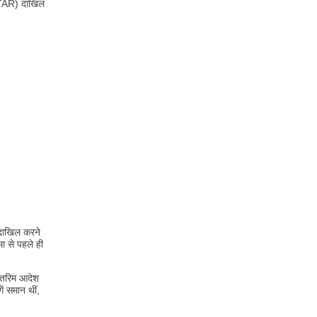
 (TAR) दाखिल
 दाखिल करने
ा से पहले ही
अंतरिम आदेश
ं समान थीं,