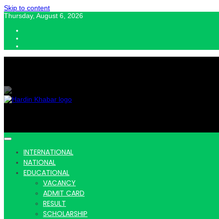
Skip to content
Thursday, August 6, 2026
Hardin Khabar | Hindi news | Latest Hindi News , स्वतंत्र पत्रकारों के लिए यह डि
Hardin Kha
INTERNATIONAL
NATIONAL
EDUCATIONAL
VACANCY
ADMIT CARD
Latest Hin
RESULT
SCHOLARSHIP