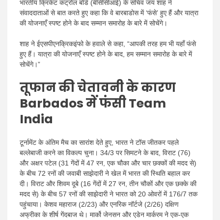
भारतीय क्रिकेट कंट्रोल बोर्ड (बीसीसीआई) के सचिव जय शाह ने
संवाददाताओं से बात करते हुए कहा कि वे बारबाडोस में ‘फंसे’ हुए हैं और यात्रा
की योजनाएँ स्पष्ट होने के बाद सम्मान समारोह के बारे में सोचेंगे।
शाह ने ईएसपीएनक्रिकइंफो के हवाले से कहा, “आपकी तरह हम भी यहाँ फंसे
हुए हैं। यात्रा की योजनाएँ स्पष्ट होने के बाद, हम सम्मान समारोह के बारे में
सोचेंगे।”
तूफान की चेतावनी के कारण
Barbados में फंसी Team
India
टूर्नामेंट के अंतिम मैच का सारांश देते हुए, भारत ने टॉस जीतकर पहले
बल्लेबाजी करने का विकल्प चुना। 34/3 पर सिमटने के बाद, विराट (76)
और अक्षर पटेल (31 गेंदों में 47 रन, एक चौका और चार छक्कों की मदद से)
के बीच 72 रनों की जवाबी साझेदारी ने खेल में भारत की स्थिति बहाल कर
दी। विराट और शिवम दूबे (16 गेंदों में 27 रन, तीन चौकों और एक छक्के की
मदद से) के बीच 57 रनों की साझेदारी ने भारत को 20 ओवरों में 176/7 तक
पहुंचाया। केशव महाराज (2/23) और एनरिक नॉर्टजे (2/26) दक्षिण
अफ्रीका के शीर्ष गेंदबाज थे। मार्को जेनसन और एडेन मार्करम ने एक-एक