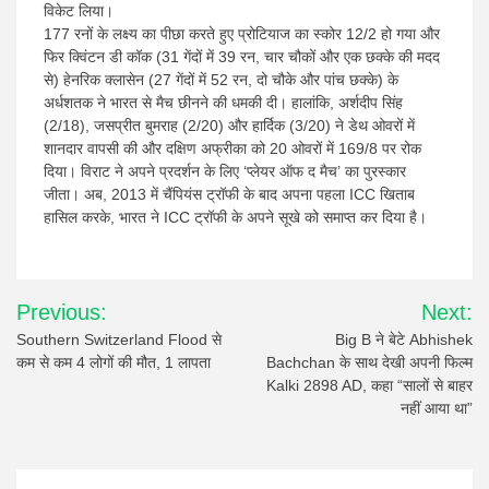
विकेट लिया।
177 रनों के लक्ष्य का पीछा करते हुए प्रोटियाज का स्कोर 12/2 हो गया और
फिर क्विंटन डी कॉक (31 गेंदों में 39 रन, चार चौकों और एक छक्के की मदद
से) हेनरिक क्लासेन (27 गेंदों में 52 रन, दो चौके और पांच छक्के) के
अर्धशतक ने भारत से मैच छीनने की धमकी दी। हालांकि, अर्शदीप सिंह
(2/18), जसप्रीत बुमराह (2/20) और हार्दिक (3/20) ने डेथ ओवरों में
शानदार वापसी की और दक्षिण अफ्रीका को 20 ओवरों में 169/8 पर रोक
दिया। विराट ने अपने प्रदर्शन के लिए ‘प्लेयर ऑफ द मैच’ का पुरस्कार
जीता। अब, 2013 में चैंपियंस ट्रॉफी के बाद अपना पहला ICC खिताब
हासिल करके, भारत ने ICC ट्रॉफी के अपने सूखे को समाप्त कर दिया है।
Post
Previous:
Next:
navigation
Southern Switzerland Flood से
Big B ने बेटे Abhishek
कम से कम 4 लोगों की मौत, 1 लापता
Bachchan के साथ देखी अपनी फिल्म
Kalki 2898 AD, कहा “सालों से बाहर
नहीं आया था”