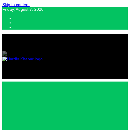
Skip to content
Friday, August 7, 2026
Hardin Khabar | Hindi news | Latest Hindi News , स्वतंत्र पत्रकारों के लिए
यह डिजिटल मीडिया प्लेटफॉर्म इस मार्गदर्शक सिद्धांत के साथ डिज़ाइन किया गया
Hardin
Khabar |