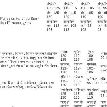
अंग्रेज़ी:
अंग्रेज़ी:
अंग्रेज़ी:
अंग्रेज़ी:
120–125
110–115
100–105
90–95
हिंदी: 125–
हिंदी: 115–
हिंदी: 105–
हिंदी: 
130
120
110
100
संगीत, वयस्क शिक्षा / सतत शिक्षा /
सामाजिक
सामाजिक
सामाजिक
सामाजि
ी और शांति अध्ययन, पुरातत्व
कार्य: 118–
कार्य: 108–
कार्य: 98–
कार्य: 
123
113
103
93
भूगोल:
भूगोल:
भूगोल:
साय प्रशासन / विपणन / विपणन प्रबंधन / औद्योगिक
भूगोल
120–
110–
100–
 प्रबंधन सहित), उड़िया, तेलुगु, शारीरिक शिक्षा,
90–
125
115
105
ाकरण / मीमांसा / नव्य न्याय / सांख्य योग /
प्रबंधन:
प्रबंधन:
प्रबंधन:
साहित्य / पुराणोतिहास / आगम), आयुर्वेद जीव विज्ञान,
प्रबं
122–
112–
102–
92–
126
116
106
इतिहास:
इतिहास:
इतिहास:
इतिह
115–
105–
ा विज्ञान, बोडो, मनोविज्ञान, नृविज्ञान, दृश्य
95–100
85–
120
110
/ कला का इतिहास सहित), सामाजिक चिकित्सा और
मनोविज्ञान:
मनोविज्ञान:
मनोविज्ञान:
मनोवि
125–
115–
105–
95–
130
120
110
जल्द ही
जल्द ही
जल्द ही
जल्द 
अपडेट
अपडेट
अपडेट
अपड