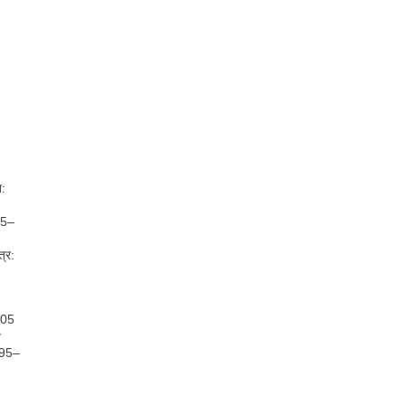
न:
 85–
त्र:
05
ि
: 95–
: