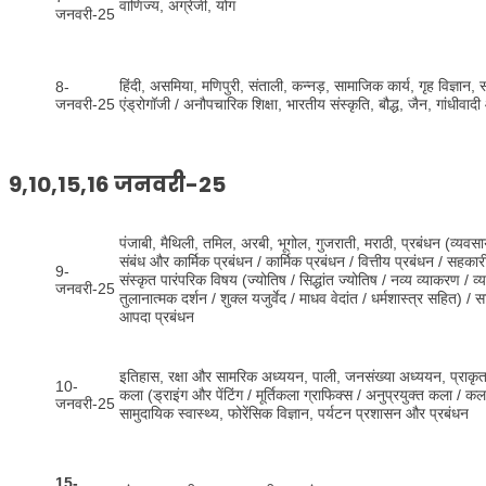
वाणिज्य, अंग्रेजी, योग
जनवरी-25
हिंदी, असमिया, मणिपुरी, संताली, कन्नड़, सामाजिक कार्य, गृह विज्ञान, 
8-
जनवरी-25
एंड्रोगॉजी / अनौपचारिक शिक्षा, भारतीय संस्कृति, बौद्ध, जैन, गांधीवाद
9,10,15,16 जनवरी-25
पंजाबी, मैथिली, तमिल, अरबी, भूगोल, गुजराती, मराठी, प्रबंधन (व्यव
संबंध और कार्मिक प्रबंधन / कार्मिक प्रबंधन / वित्तीय प्रबंधन / सहकारी
9-
संस्कृत पारंपरिक विषय (ज्योतिष / सिद्धांत ज्योतिष / नव्य व्याकरण / व्य
जनवरी-25
तुलानात्मक दर्शन / शुक्ल यजुर्वेद / माधव वेदांत / धर्मशास्त्र सहित) / 
आपदा प्रबंधन
इतिहास, रक्षा और सामरिक अध्ययन, पाली, जनसंख्या अध्ययन, प्राकृत, भाष
10-
कला (ड्राइंग और पेंटिंग / मूर्तिकला ग्राफिक्स / अनुप्रयुक्त कला 
जनवरी-25
सामुदायिक स्वास्थ्य, फोरेंसिक विज्ञान, पर्यटन प्रशासन और प्रबंधन
15-