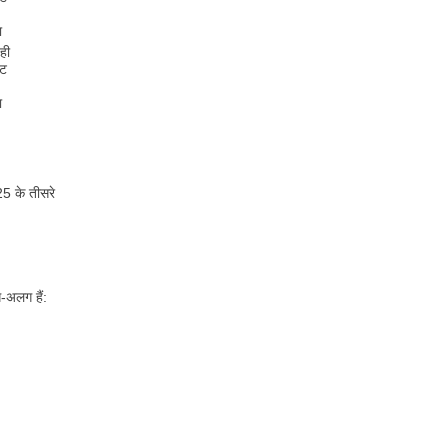
ा
ही
ेट
ा
5 के तीसरे
ग-अलग हैं: