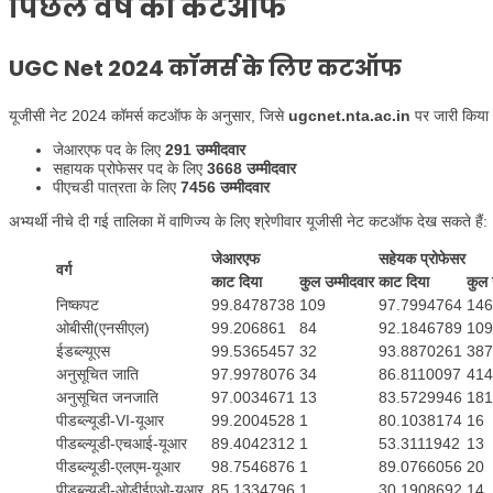
पिछले वर्ष की कटऑफ
UGC Net 2024 कॉमर्स के लिए कटऑफ
यूजीसी नेट 2024 कॉमर्स कटऑफ के अनुसार, जिसे
ugcnet.nta.ac.in
पर जारी किया गय
जेआरएफ पद के लिए
291 उम्मीदवार
सहायक प्रोफेसर पद के लिए
3668 उम्मीदवार
पीएचडी पात्रता के लिए
7456 उम्मीदवार
अभ्यर्थी नीचे दी गई तालिका में वाणिज्य के लिए श्रेणीवार यूजीसी नेट कटऑफ देख सकते हैं:
जेआरएफ
सहेयक प्रोफेसर
वर्ग
काट दिया
कुल उम्मीदवार
काट दिया
कुल 
निष्कपट
99.8478738
109
97.7994764
146
ओबीसी(एनसीएल)
99.206861
84
92.1846789
109
ईडब्ल्यूएस
99.5365457
32
93.8870261
387
अनुसूचित जाति
97.9978076
34
86.8110097
414
अनुसूचित जनजाति
97.0034671
13
83.5729946
181
पीडब्ल्यूडी-VI-यूआर
99.2004528
1
80.1038174
16
पीडब्ल्यूडी-एचआई-यूआर
89.4042312
1
53.3111942
13
पीडब्ल्यूडी-एलएम-यूआर
98.7546876
1
89.0766056
20
पीडब्ल्यूडी-ओडीईएओ-यूआर
85.1334796
1
30.1908692
14