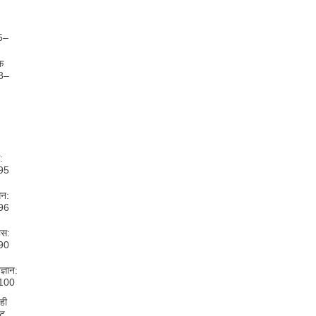
95–
क
88–
:
95
धन:
96
ास:
90
ज्ञान:
100
ही
ेट