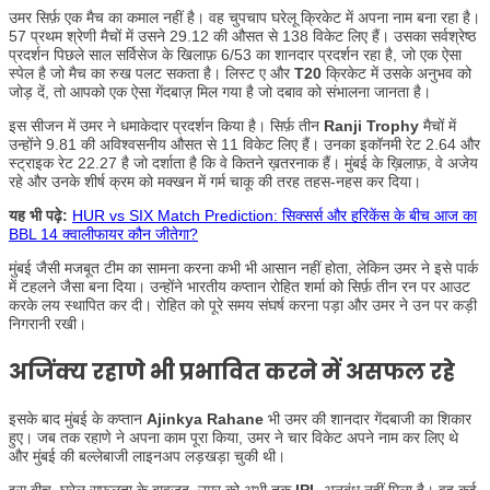
उमर सिर्फ़ एक मैच का कमाल नहीं है। वह चुपचाप घरेलू क्रिकेट में अपना नाम बना रहा है।
57 प्रथम श्रेणी मैचों में उसने 29.12 की औसत से 138 विकेट लिए हैं। उसका सर्वश्रेष्ठ
प्रदर्शन पिछले साल सर्विसेज के खिलाफ़ 6/53 का शानदार प्रदर्शन रहा है, जो एक ऐसा
स्पेल है जो मैच का रुख पलट सकता है। लिस्ट ए और
T20
क्रिकेट में उसके अनुभव को
जोड़ दें, तो आपको एक ऐसा गेंदबाज़ मिल गया है जो दबाव को संभालना जानता है।
इस सीजन में उमर ने धमाकेदार प्रदर्शन किया है। सिर्फ़ तीन
Ranji Trophy
मैचों में
उन्होंने 9.81 की अविश्वसनीय औसत से 11 विकेट लिए हैं। उनका इकॉनमी रेट 2.64 और
स्ट्राइक रेट 22.27 है जो दर्शाता है कि वे कितने ख़तरनाक हैं। मुंबई के ख़िलाफ़, वे अजेय
रहे और उनके शीर्ष क्रम को मक्खन में गर्म चाकू की तरह तहस-नहस कर दिया।
यह भी पढ़े:
HUR vs SIX Match Prediction: सिक्सर्स और हरिकेंस के बीच आज का
BBL 14 क्वालीफायर कौन जीतेगा?
मुंबई जैसी मजबूत टीम का सामना करना कभी भी आसान नहीं होता, लेकिन उमर ने इसे पार्क
में टहलने जैसा बना दिया। उन्होंने भारतीय कप्तान रोहित शर्मा को सिर्फ़ तीन रन पर आउट
करके लय स्थापित कर दी। रोहित को पूरे समय संघर्ष करना पड़ा और उमर ने उन पर कड़ी
निगरानी रखी।
अजिंक्य रहाणे भी प्रभावित करने में असफल रहे
इसके बाद मुंबई के कप्तान
Ajinkya Rahane
भी उमर की शानदार गेंदबाजी का शिकार
हुए। जब ​​तक रहाणे ने अपना काम पूरा किया, उमर ने चार विकेट अपने नाम कर लिए थे
और मुंबई की बल्लेबाजी लाइनअप लड़खड़ा चुकी थी।