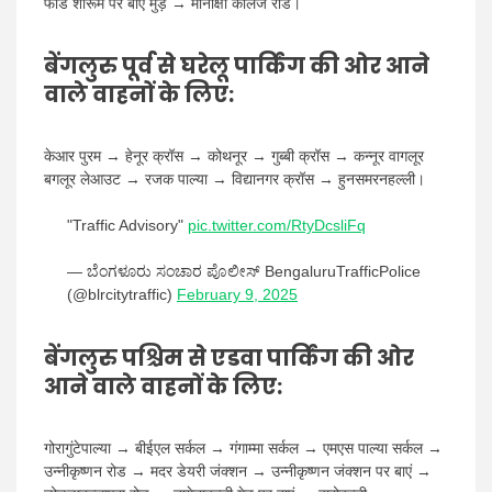
फोर्ड शोरूम पर बाएं मुड़ें → मीनाक्षी कॉलेज रोड।
बेंगलुरु पूर्व से घरेलू पार्किंग की ओर आने
वाले वाहनों के लिए:
केआर पुरम → हेनूर क्रॉस → कोथनूर → गुब्बी क्रॉस → कन्नूर वागलूर
बगलूर लेआउट → रजक पाल्या → विद्यानगर क्रॉस → हुनसमरनहल्ली।
"Traffic Advisory"
pic.twitter.com/RtyDcsliFq
— ಬೆಂಗಳೂರು ಸಂಚಾರ ಪೊಲೀಸ್ BengaluruTrafficPolice
(@blrcitytraffic)
February 9, 2025
बेंगलुरु पश्चिम से एडवा पार्किंग की ओर
आने वाले वाहनों के लिए:
गोरागुंटेपाल्या → बीईएल सर्कल → गंगाम्मा सर्कल → एमएस पाल्या सर्कल →
उन्नीकृष्णन रोड → मदर डेयरी जंक्शन → उन्नीकृष्णन जंक्शन पर बाएं →