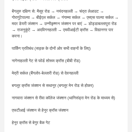
बेंगलुरु दक्षिण से: मैसूर रोड → नयंदनहल्ली → चंद्रा लेआउट →
गोरागुंटेपाल्या → बीईएल सर्कल → गंगाम्मा सर्कल → एमएस पाल्या सर्कल →
मदर डेयरी जंक्शन → उन्नीकृष्णन जंक्शन पर बाएं → डोड्डाबल्लापुरा रोड
→ राजनुकुंटे → अदविगनहल्ली → एमवीआईटी क्रॉस → विद्यानगर पार
करना।
पार्किंग प्रतिबंध (सड़क के दोनों ओर सभी वाहनों के लिए)
नागेनाहल्ली गेट से फोर्ड शोरूम क्रॉस (बीबी रोड)
मेद्री सर्कल (बैंगलोर-बेल्लारी रोड) से देवनहल्ली
बगलूर क्रॉस जंक्शन से सथानूर (बगलूर मेन रोड से होकर)
नागवारा जंक्शन से रीवा कॉलेज जंक्शन (थानिसंड्रा मेन रोड के माध्यम से)
एफटीआई जंक्शन से हेनूर क्रॉस जंक्शन
हेनूर क्रॉस से बेगुर बैक गेट