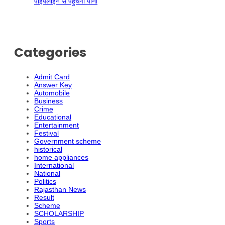
पाइपलाइन से पहुंचेगा पानी
Categories
Admit Card
Answer Key
Automobile
Business
Crime
Educational
Entertainment
Festival
Government scheme
historical
home appliances
International
National
Politics
Rajasthan News
Result
Scheme
SCHOLARSHIP
Sports