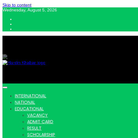
Skip to content
Wednesday, August 5, 2026
Hardin Khabar | Hindi news | Latest Hindi News , स्वतंत्र पत्रकारों के लिए यह डि
Hardin Kha
INTERNATIONAL
NATIONAL
EDUCATIONAL
VACANCY
ADMIT CARD
Latest Hin
RESULT
SCHOLARSHIP