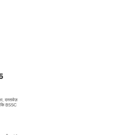
5
ा, दस्तावेज़
 है कि BSSC