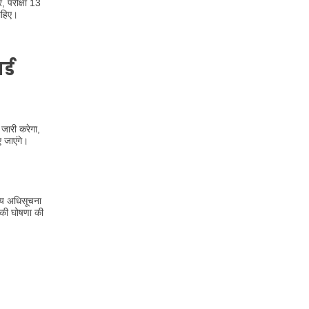
, परीक्षा 13
ाहिए।
्ड
जारी करेगा,
 जाएंगे।
रीय अधिसूचना
 की घोषणा की