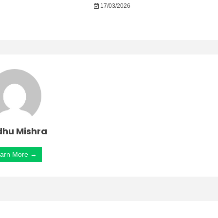
17/03/2026
hu Mishra
arn More →