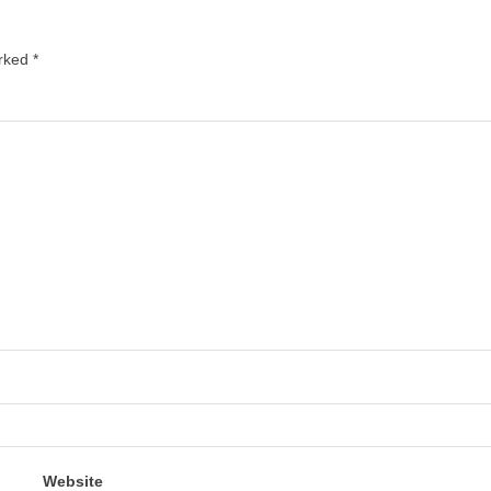
arked
*
Website