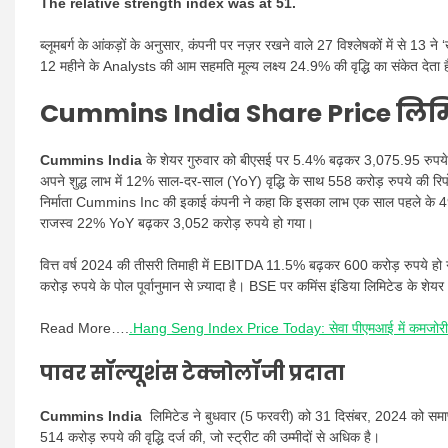
The relative strength index was at 51.
ब्लूमबर्ग के आंकड़ों के अनुसार, कंपनी पर नज़र रखने वाले 27 विश्लेषकों में से 13 ने
12 महीने के Analysts की आम सहमति मूल्य लक्ष्य 24.9% की वृद्धि का संकेत देता 
Cummins India Share Price
लिमि
Cummins India
के शेयर गुरुवार को बीएसई पर 5.4% बढ़कर 3,075.95 रुपये पर पह
अपने शुद्ध लाभ में 12% साल-दर-साल (YoY) वृद्धि के साथ 558 करोड़ रुपये की रि
निर्माता Cummins Inc की इकाई कंपनी ने कहा कि इसका लाभ एक साल पहले के 499 क
राजस्व 22% YoY बढ़कर 3,052 करोड़ रुपये हो गया।
वित्त वर्ष 2024 की तीसरी तिमाही में EBITDA 11.5% बढ़कर 600 करोड़ रुपये ह
करोड़ रुपये के पोल पूर्वानुमान से ज़्यादा है। BSE पर कमिंस इंडिया लिमिटेड के 
Read More….
.Hang Seng Index Price Today: सेवा पीएमआई में कमजोरी के स
पावर सॉल्यूशंस टेक्नोलॉजी प्रदाता
Cummins India
लिमिटेड ने बुधवार (5 फरवरी) को 31 दिसंबर, 2024 को समाप्
514 करोड़ रुपये की वृद्धि दर्ज की, जो स्ट्रीट की उम्मीदों से अधिक है।