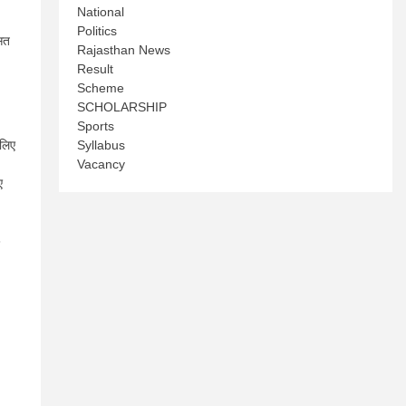
National
Politics
औसत
Rajasthan News
Result
Scheme
SCHOLARSHIP
Sports
Syllabus
 लिए
Vacancy
ए
6