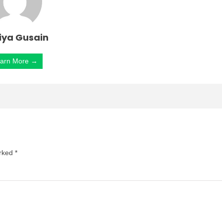
iya Gusain
arn More →
arked
*