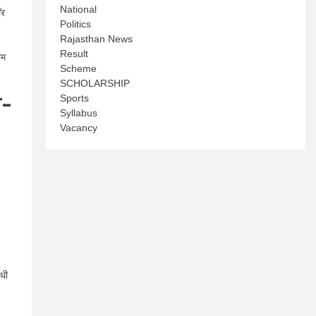
National
ॉर
Politics
Rajasthan News
Result
िम
Scheme
SCHOLARSHIP
Sports
ा-
Syllabus
Vacancy
ंधी