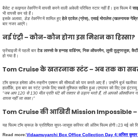
बैसेट
द फाइनल रेकनिंग
में वापसी करने वाली अकेली परिचित स्टार नहीं हैं। इस फिल्म में
साइ
भी वापसी कर रहे हैं।
इसके अलावा,
डेड रेकनिंग
में शामिल हुए
हेले एटवेल (ग्रेस), एसाई मोरालेस (खलनायक गेब्रियल)
बार नजर आएंगे।
नई एंट्री – कौन-कौन होगा इस मिशन का हिस्सा?
फ्रेंचाइजी में पहली बार
टेड लास्सो के हन्नाह वाडिंगम, निक ऑफरमैन, लुसी तुलुगरजुक, कै
हो गया है।
Tom Cruise के खतरनाक स्टंट – अब तक का सबसे 
टॉम क्रूज़ हमेशा ऑन-स्क्रीन एक्शन की सीमाओं को पार करते आए हैं। उन्होंने बुर्ज खलीफा 
हालाँकि, इस बार का स्टंट उनके लिए सबसे मुश्किल साबित हुआ।एम्पायर को दिए एक इंटरव्यू मे
“जब आप 120 से 130 मील प्रति घंटे की रफ़्तार से उड़ान भरते हैं, तो आपको ऑक्सीजन नहीं 
वापस नहीं जा सका।”
Tom Cruise की आखिरी Mission Impossible –
यह फिल्म टॉम क्रूज़ के प्रतिष्ठित सुपर-जासूस करियर की अंतिम फिल्म होगी।23 मई को सिन
Read more:
Vidaamuyarchi Box Office Collection Day 4:अजित कुमार की तमिल