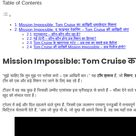
Table of Contents
Mission Impossible: Tom Cruise का आखिरी धमाकेदार मिशन!
Mission Impossible: द फाइनल रेकनिंग – Tom Cruise की आखिरी जंग!
स्टारकास्ट – कौन-कौन लौट रहा है?
नई एंट्री – कौन-कौन होगा इस मिशन का हिस्सा?
Tom Cruise के खतरनाक स्टंट – अब तक का सबसे बड़ा चैलेंज!
Tom Cruise की आखिरी Mission Impossible – कब रिलीज होगी?
Mission Impossible: Tom Cruise क
“मुझे चाहिए कि तुम मुझ पर भरोसा करो – एक आखिरी बार।” यह
टॉम क्रूज
हैं, जो
मिशन: इ
टीम को एक और बड़े मिशन पर जाने के लिए कह रहे हैं।
टीज़र में वह सब कुछ है जिसकी उम्मीद प्रशंसक इस फ्रैंचाइज़ से करते हैं – चौंका देने वा
खुद को संभाल पाता है।
ट्रेलर में कई और दिल दहलाने वाले दृश्य हैं, जिसमें एक जलमग्न परमाणु पनडुब्बी में तनावपूर
किट्रिज चेतावनी देते हैं, “आप जो कुछ भी थे, जो कुछ भी आपने किया है, वह सब यहाँ तक