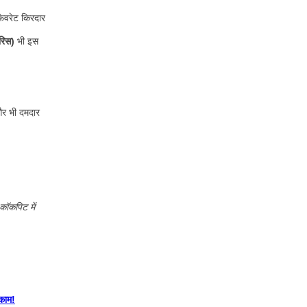
फेवरेट किरदार
ेरिस)
भी इस
और भी दमदार
कॉकपिट में
काम!