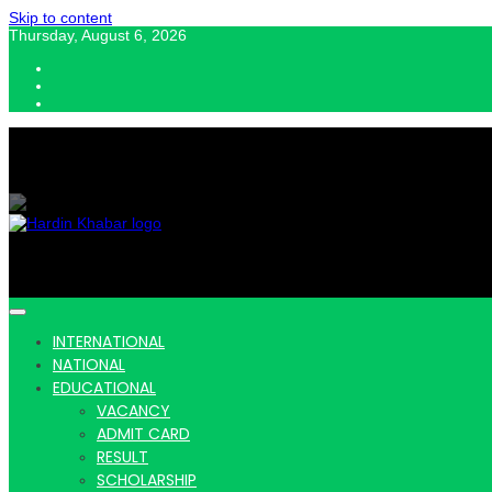
Skip to content
Thursday, August 6, 2026
Hardin Khabar | Hindi news | Latest Hindi News , स्वतंत्र पत्रकारों के लिए यह डि
Hardin Kha
INTERNATIONAL
NATIONAL
EDUCATIONAL
VACANCY
ADMIT CARD
Latest Hin
RESULT
SCHOLARSHIP