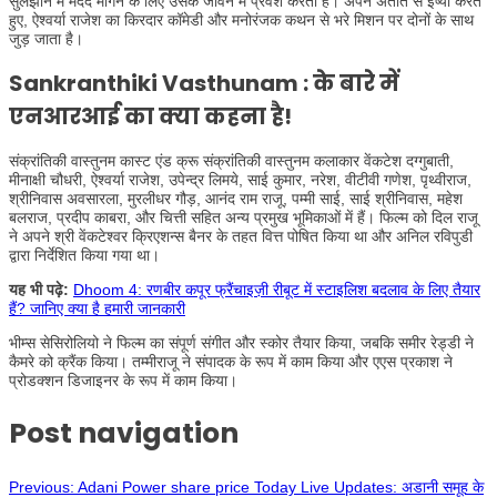
सुलझाने में मदद मांगने के लिए उसके जीवन में प्रवेश करती है। अपने अतीत से ईर्ष्या करते
हुए, ऐश्वर्या राजेश का किरदार कॉमेडी और मनोरंजक कथन से भरे मिशन पर दोनों के साथ
जुड़ जाता है।
Sankranthiki Vasthunam :
के बारे में
एनआरआई का क्या कहना है!
संक्रांतिकी वास्तुनम कास्ट एंड क्रू संक्रांतिकी वास्तुनम कलाकार वेंकटेश दग्गुबाती,
मीनाक्षी चौधरी, ऐश्वर्या राजेश, उपेन्द्र लिमये, साई कुमार, नरेश, वीटीवी गणेश, पृथ्वीराज,
श्रीनिवास अवसारला, मुरलीधर गौड़, आनंद राम राजू, पम्मी साई, साई श्रीनिवास, महेश
बलराज, प्रदीप काबरा, और चित्ती सहित अन्य प्रमुख भूमिकाओं में हैं। फिल्म को दिल राजू
ने अपने श्री वेंकटेश्वर क्रिएशन्स बैनर के तहत वित्त पोषित किया था और अनिल रविपुडी
द्वारा निर्देशित किया गया था।
यह भी पढ़े:
Dhoom 4: रणबीर कपूर फ्रैंचाइज़ी रीबूट में स्टाइलिश बदलाव के लिए तैयार
हैं? जानिए क्या है हमारी जानकारी
भीम्स सेसिरोलियो ने फिल्म का संपूर्ण संगीत और स्कोर तैयार किया, जबकि समीर रेड्डी ने
कैमरे को क्रैंक किया। तम्मीराजू ने संपादक के रूप में काम किया और एएस प्रकाश ने
प्रोडक्शन डिजाइनर के रूप में काम किया।
Post navigation
Previous:
Adani Power share price Today Live Updates: अडानी समूह के