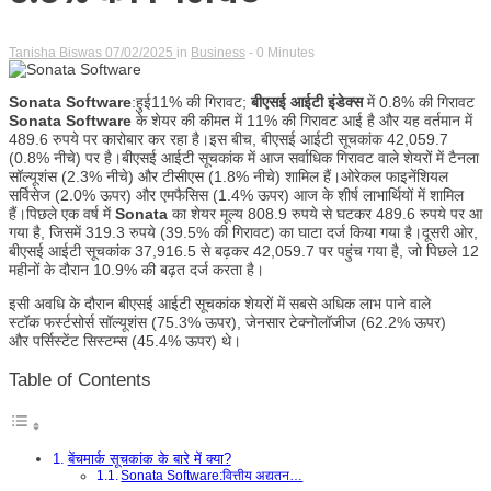
Tanisha Biswas
07/02/2025
in
Business
- 0 Minutes
Sonata Software
:हुई11% की गिरावट;
बीएसई आईटी इंडेक्स
में 0.8% की गिरावट
Sonata Software
के शेयर की कीमत में 11% की गिरावट आई है और यह वर्तमान में
489.6 रुपये पर कारोबार कर रहा है।इस बीच, बीएसई आईटी सूचकांक 42,059.7
(0.8% नीचे) पर है।बीएसई आईटी सूचकांक में आज सर्वाधिक गिरावट वाले शेयरों में टैनला
सॉल्यूशंस (2.3% नीचे) और टीसीएस (1.8% नीचे) शामिल हैं।ओरेकल फाइनेंशियल
सर्विसेज (2.0% ऊपर) और एमफैसिस (1.4% ऊपर) आज के शीर्ष लाभार्थियों में शामिल
हैं।पिछले एक वर्ष में
Sonata
का शेयर मूल्य 808.9 रुपये से घटकर 489.6 रुपये पर आ
गया है, जिसमें 319.3 रुपये (39.5% की गिरावट) का घाटा दर्ज किया गया है।दूसरी ओर,
बीएसई आईटी सूचकांक 37,916.5 से बढ़कर 42,059.7 पर पहुंच गया है, जो पिछले 12
महीनों के दौरान 10.9% की बढ़त दर्ज करता है।
इसी अवधि के दौरान बीएसई आईटी सूचकांक शेयरों में सबसे अधिक लाभ पाने वाले
स्टॉक फर्स्टसोर्स सॉल्यूशंस (75.3% ऊपर), जेनसार टेक्नोलॉजीज (62.2% ऊपर)
और पर्सिस्टेंट सिस्टम्स (45.4% ऊपर) थे।
Table of Contents
बेंचमार्क सूचकांक के बारे में क्या?
Sonata Software:वित्तीय अद्यतन…