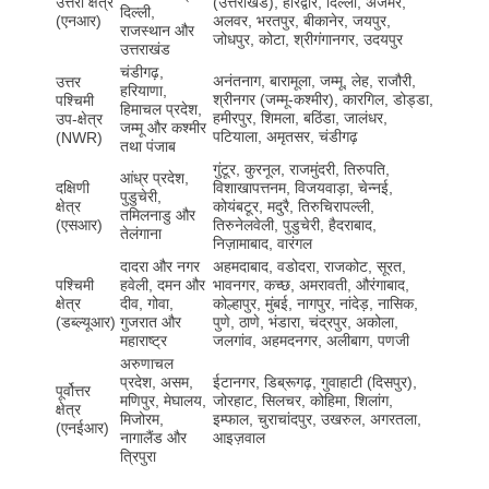
उत्तरी क्षेत्र
(उत्तराखंड), हरिद्वार, दिल्ली, अजमेर,
दिल्ली,
(एनआर)
अलवर, भरतपुर, बीकानेर, जयपुर,
राजस्थान और
जोधपुर, कोटा, श्रीगंगानगर, उदयपुर
उत्तराखंड
चंडीगढ़,
अनंतनाग, बारामूला, जम्मू, लेह, राजौरी,
उत्तर
हरियाणा,
श्रीनगर (जम्मू-कश्मीर), कारगिल, डोड्डा,
पश्चिमी
हिमाचल प्रदेश,
हमीरपुर, शिमला, बठिंडा, जालंधर,
उप-क्षेत्र
जम्मू और कश्मीर
पटियाला, अमृतसर, चंडीगढ़
(NWR)
तथा पंजाब
गुंटूर, कुरनूल, राजमुंदरी, तिरुपति,
आंध्र प्रदेश,
दक्षिणी
विशाखापत्तनम, विजयवाड़ा, चेन्नई,
पुडुचेरी,
क्षेत्र
कोयंबटूर, मदुरै, तिरुचिरापल्ली,
तमिलनाडु और
(एसआर)
तिरुनेलवेली, पुडुचेरी, हैदराबाद,
तेलंगाना
निज़ामाबाद, वारंगल
दादरा और नगर
अहमदाबाद, वडोदरा, राजकोट, सूरत,
पश्चिमी
हवेली, दमन और
भावनगर, कच्छ, अमरावती, औरंगाबाद,
क्षेत्र
दीव, गोवा,
कोल्हापुर, मुंबई, नागपुर, नांदेड़, नासिक,
(डब्ल्यूआर)
गुजरात और
पुणे, ठाणे, भंडारा, चंद्रपुर, अकोला,
महाराष्ट्र
जलगांव, अहमदनगर, अलीबाग, पणजी
अरुणाचल
प्रदेश, असम,
ईटानगर, डिब्रूगढ़, गुवाहाटी (दिसपुर),
पूर्वोत्तर
मणिपुर, मेघालय,
जोरहाट, सिलचर, कोहिमा, शिलांग,
क्षेत्र
मिजोरम,
इम्फाल, चुराचांदपुर, उखरुल, अगरतला,
(एनईआर)
नागालैंड और
आइज़वाल
त्रिपुरा