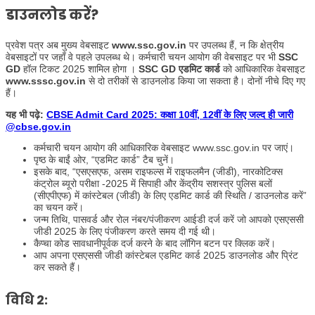
डाउनलोड करें?
प्रवेश पत्र अब मुख्य वेबसाइट
www.ssc.gov.in
पर उपलब्ध हैं, न कि क्षेत्रीय
वेबसाइटों पर जहाँ वे पहले उपलब्ध थे। कर्मचारी चयन आयोग की वेबसाइट पर भी
SSC
GD
हॉल टिकट 2025 शामिल होगा ।
SSC GD एडमिट कार्ड
को आधिकारिक वेबसाइट
www.sssc.gov.in
से दो तरीकों से डाउनलोड किया जा सकता है। दोनों नीचे दिए गए
हैं।
यह भी पढ़े:
CBSE Admit Card 2025: कक्षा 10वीं, 12वीं के लिए जल्द ही जारी
@cbse.gov.in
कर्मचारी चयन आयोग की आधिकारिक वेबसाइट www.ssc.gov.in पर जाएं।
पृष्ठ के बाईं ओर, “एडमिट कार्ड” टैब चुनें।
इसके बाद, “एसएसएफ, असम राइफल्स में राइफलमैन (जीडी), नारकोटिक्स
कंट्रोल ब्यूरो परीक्षा -2025 में सिपाही और केंद्रीय सशस्त्र पुलिस बलों
(सीएपीएफ) में कांस्टेबल (जीडी) के लिए एडमिट कार्ड की स्थिति / डाउनलोड करें”
का चयन करें।
जन्म तिथि, पासवर्ड और रोल नंबर/पंजीकरण आईडी दर्ज करें जो आपको एसएससी
जीडी 2025 के लिए पंजीकरण करते समय दी गई थी।
कैप्चा कोड सावधानीपूर्वक दर्ज करने के बाद लॉगिन बटन पर क्लिक करें।
आप अपना एसएससी जीडी कांस्टेबल एडमिट कार्ड 2025 डाउनलोड और प्रिंट
कर सकते हैं।
विधि 2: