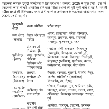
एसएससी जनरल ड्यूटी कांस्टेबल के लिए परीक्षाएं 4 फरवरी, 2025 से शुरू होंगी। इस वर्ष
एसएससी जीडी सीबीई आयोजित होने वाले परीक्षा स्थानों की पूरी सूची नीचे दी गई है, भले ही
परीक्षा शहरों की विशिष्टताएं पहले से ही प्रत्येक उम्मीदवार के एसएससी जीडी परीक्षा शहर
2025 पर दी गई हों।
एसएससी
राज्य अमेरिका
परीक्षा शहर
क्षेत्र
आगरा, इलाहाबाद, बरेली, गोरखपुर,
मध्य क्षेत्र
बिहार और उत्तर
कानपुर, लखनऊ, मेरठ, वाराणसी,
(सीआर)
प्रदेश
भागलपुर, मुजफ्फरपुर, पटना
अंडमान एवं
गंगटोक, रांची, बारासात, बेरहामपुर
निकोबार द्वीप
(डब्ल्यूबी), चिनसुराह, जलपाईगुड़ी,
पूर्वी क्षेत्र
समूह, झारखंड,
कोलकाता, मालदा, मिदनापुर, सिलीगुड़ी,
(ईआर)
ओडिशा,
बेरहामपुर (ओडिशा), भुवनेश्वर, कटक,
सिक्किम और
क्योंझारगढ़, संबलपुर, पोर्ट ब्लेयर
पश्चिम बंगाल
कर्नाटक,
लक्षद्वीप,
बैंगलोर, धारवाड़, गुलबर्गा, मैंगलोर, मैसूर,
केरल क्षेत्र
कर्नाटक और
कोच्चि, कोझीकोड (कालीकट),
(केकेआर)
केरल
तिरुवनंतपुरम, त्रिशूर
भोपाल, छिंदवाड़ा, गुना, ग्वालियर, इंदौर,
मध्य प्रदेश
छत्तीसगढ़ और
जबलपुर, खंडवा, रतलाम, सतना, सागर,
उप-क्षेत्र
मध्य प्रदेश
अंबिकापुर, बिलासपुर जगदलपुर, रायपुर,
(एमपीआर)
दुर्ग
राष्ट्रीय
अल्मोडा, देहरादून, हलद्वानी, श्रीनगर
राजधानी क्षेत्र