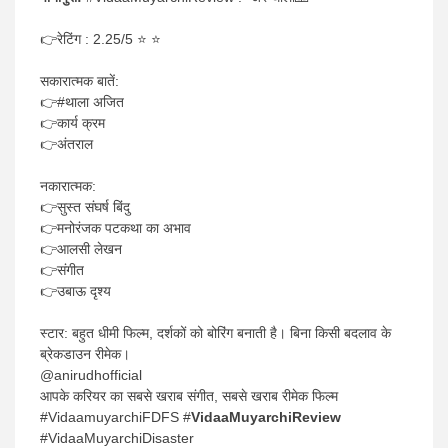
👉रेटिंग : 2.25/5 ⭐️ ⭐️
सकारात्मक बातें:
👉#थाला अजित
👉कार्य क्रम
👉अंतराल
नकारात्मक:
👉सुस्त संघर्ष बिंदु
👉मनोरंजक पटकथा का अभाव
👉आलसी लेखन
👉संगीत
👉उबाऊ दृश्य
स्टार: बहुत धीमी फिल्म, दर्शकों को बोरिंग बनाती है। बिना किसी बदलाव के
ब्रेकडाउन रीमेक।
@anirudhofficial
आपके करियर का सबसे खराब संगीत, सबसे खराब रीमेक फिल्म
#VidaamuyarchiFDFS #
VidaaMuyarchiReview
#VidaaMuyarchiDisaster