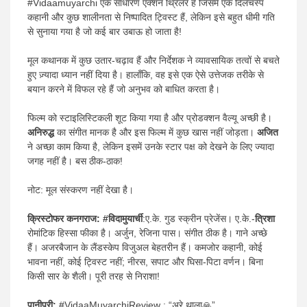
#Vidaamuyarchi एक साधारण एक्शन थ्रिलर है जिसमें एक दिलचस्प
कहानी और कुछ शालीनता से निष्पादित ट्विस्ट हैं, लेकिन इसे बहुत धीमी गति
से सुनाया गया है जो कई बार उबाऊ हो जाता है!
मूल कथानक में कुछ उतार-चढ़ाव हैं और निर्देशक ने व्यावसायिक तत्वों से बचते
हुए ज़्यादा ध्यान नहीं दिया है। हालाँकि, वह इसे एक ऐसे उत्तेजक तरीके से
बयान करने में विफल रहे हैं जो अनुभव को बाधित करता है।
फिल्म को स्टाइलिस्टिकली शूट किया गया है और प्रोडक्शन वैल्यू अच्छी है।
अनिरुद्ध
का संगीत मानक है और इस फिल्म में कुछ खास नहीं जोड़ता।
अजित
ने अच्छा काम किया है, लेकिन इसमें उनके स्टार पक्ष को देखने के लिए ज्यादा
जगह नहीं है। बस ठीक-ठाक!
नोट: मूल संस्करण नहीं देखा है।
क्रिस्टोफर कनगराज: #विदामुयार्ची
:ए.के. गुड स्क्रीन प्रेजेंस। ए.के.-
त्रिशा
रोमांटिक हिस्सा फीका है। अर्जुन, रेजिना पास। संगीत ठीक है। गाने अच्छे
हैं। अजरबैजान के लैंडस्केप विजुअल बेहतरीन हैं। कमजोर कहानी, कोई
भावना नहीं, कोई ट्विस्ट नहीं; नीरस, सपाट और घिसा-पिटा वर्णन। बिना
किसी सार के शैली। पूरी तरह से निराशा!
पानीपुरी:
#VidaaMuyarchiReview : “अरे थाला🙏”