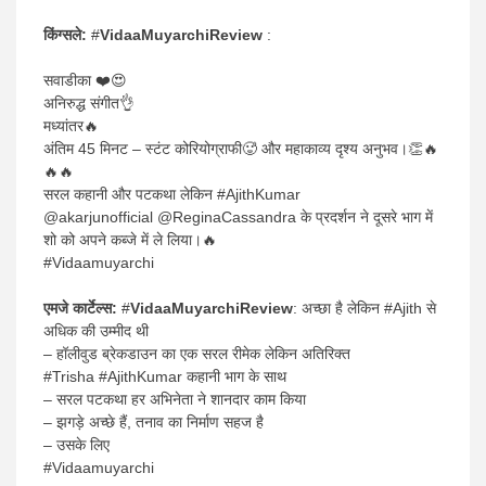
किंग्सले:
#
VidaaMuyarchiReview
:
सवाडीका ❤️😍
अनिरुद्ध संगीत👌
मध्यांतर🔥
अंतिम 45 मिनट – स्टंट कोरियोग्राफी🥵 और महाकाव्य दृश्य अनुभव।👏🔥
🔥🔥
सरल कहानी और पटकथा लेकिन #AjithKumar
@akarjunofficial @ReginaCassandra के प्रदर्शन ने दूसरे भाग में
शो को अपने कब्जे में ले लिया।🔥
#Vidaamuyarchi
एमजे कार्टेल्स:
#
VidaaMuyarchiReview
: अच्छा है लेकिन #Ajith से
अधिक की उम्मीद थी
– हॉलीवुड ब्रेकडाउन का एक सरल रीमेक लेकिन अतिरिक्त
#Trisha #AjithKumar कहानी भाग के साथ
– सरल पटकथा हर अभिनेता ने शानदार काम किया
– झगड़े अच्छे हैं, तनाव का निर्माण सहज है
– उसके लिए
#Vidaamuyarchi