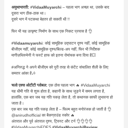
अमुथाभारती:
#
VidaaMuyarchi
– पहला भाग अच्छा था, उसके बाद
दूसरा भाग ठीक-ठाक था।
दूसरे भाग में पटकथा बेहतर हो सकती थी !!
फिर भी यह उत्कृष्ट निर्माण के साथ एक निकट प्रयास है 👌
#
Vidaamuyarchi
: कोई सामूहिक उद्घाटन दृश्य नहीं, कोई सामूहिक
बीजीएम नहीं, कोई सामूहिक दृश्य/बिल्ड-अप नहीं, फिर भी निर्देशक
मागीज़थिरुमेनी ने फर्स्ट हाफ को इतना रोमांचक बना दिया है💥
#अनिरुद्ध ने अपने बीजीएम को पूरी तरह से कंटेंट संचालित शैली के लिए
कमतर आंका है🎶
चलो एक्स ओटीटी ग्लोबल:
एक ठोस पहला भाग 🔥 #VidaaMuyarchi
यह धीमी गति से शुरू होता है, कहानी के साथ जुड़ने में समय लगता है,
हालांकि, एक बार जब यह गति पकड़ लेता है, तो कथानक काफी लुभावना हो
जाता है।
एक बार जब यह गति पकड़ लेता है – फिल्म बहुत मनोरंजक हो जाती है 👌
@anirudhofficial का बैकग्राउंड स्कोर 🔥
अंतराल और पूर्व अंतराल दृश्य, ट्विस्ट और टर्न 👌👌👌👌
#VidaaMuyarchiFDFS #
VidaaMuyarchiReview