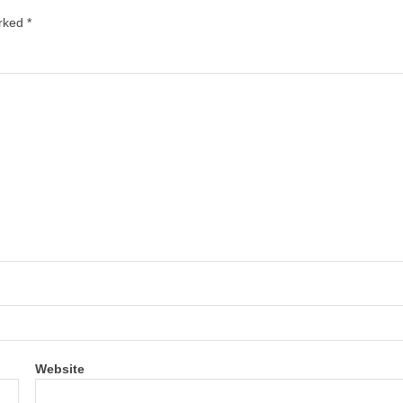
arked
*
Website