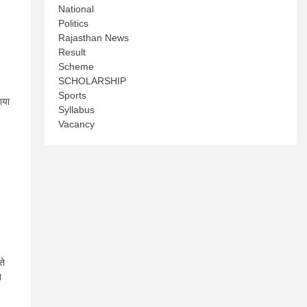
National
Politics
Rajasthan News
Result
Scheme
SCHOLARSHIP
Sports
ाया
Syllabus
Vacancy
ते
त