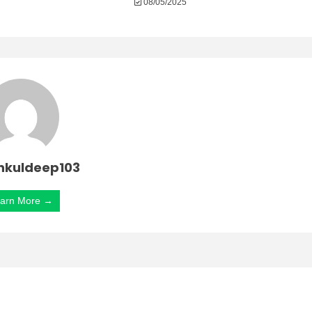
08/05/2025
nkuldeep103
arn More →