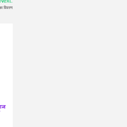
Next:
का विवरण
तान
ी