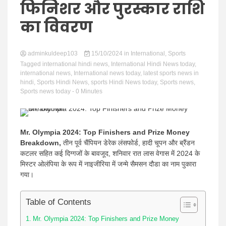
Hindi
फिनिशर और पुरस्कार राशि
का विवरण
adminkuldeep103
News
15/10/2024
in
International
,
Sports
Tagged
international hindi news
,
International Hindi News today
,
international news
,
International news today
,
latest sports news in
hindi
,
Sports Hindi News
,
sports Hindi News today
,
Sports news
,
Sports news today
- 0 Minutes
Mr. Olympia 2024: Top Finishers and Prize Money
Breakdown,
तीन पूर्व चैंपियन डेरेक लंसफोर्ड, हादी चूपन और ब्रैंडन
कटलर सहित कई दिग्गजों के बावजूद, शनिवार रात लास वेगास में 2024 के
मिस्टर ओलंपिया के रूप में नाइजीरिया में जन्मे सैमसन दौडा का नाम पुकारा
गया।
Table of Contents
Mr. Olympia 2024: Top Finishers and Prize Money