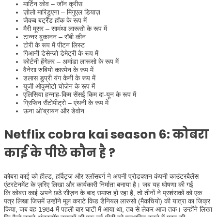
मार्टिन कोव – जॉन क्रीस
ज़ोलो मारिडुएना – मिगुएल डियाज़
जैकब बर्ट्रेंड हॉक के रूप में
मैरी मूसर – सामंथा लारूसो के रूप में
टान्नर बुकानन – रॉबी कीन
टोरी के रूप में पीटन लिस्ट
गिआनी डेसेन्ज़ो डेमेट्री के रूप में
कोर्टनी हेंगेलर – अमांडा लारूसो के रूप में
वैनेसा रुबियो कारमेन के रूप में
डलास डुप्री यंग केनी के रूप में
युजी ओकुमोटो चोज़ेन के रूप में
एलिसिया हन्नाह-किम सेंसई किम दा-यून के रूप में
ग्रिफिन सैंटोपीट्रो – एंथनी के रूप में
ऊना ओ’ब्रायन और डेवोन
Netflix cobra kai season 6: कोबरा
काई के पीछे कौन है ?
कोबरा काई को हील्ड, हर्विट्ज़ और श्लॉसबर्ग ने अपनी प्रोडक्शन कंपनी काउंटरबैलेंस
एंटरटेनमेंट के ज़रिए लिखा और कार्यकारी निर्माता बनाया है। जब यह घोषणा की गई
कि कोबरा काई अपने छठे सीज़न के बाद समाप्त हो रहा है, तो तीनों ने प्रशंसकों को एक
पत्र लिखा जिसमें उन्होंने मूल कराटे किड डैनियल लारुसो (मैकचियो) की यात्रा का जिक्र
किया, जब वह 1984 में पहली बार घाटी में आया था, तब से लेकर आज तक। उन्होंने लिखा