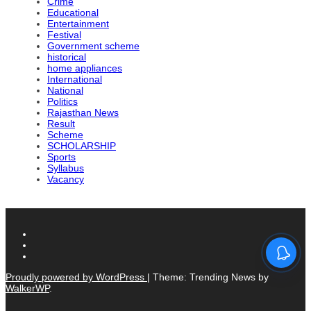
Crime
Educational
Entertainment
Festival
Government scheme
historical
home appliances
International
National
Politics
Rajasthan News
Result
Scheme
SCHOLARSHIP
Sports
Syllabus
Vacancy
Proudly powered by WordPress
|
Theme: Trending News by
WalkerWP
.