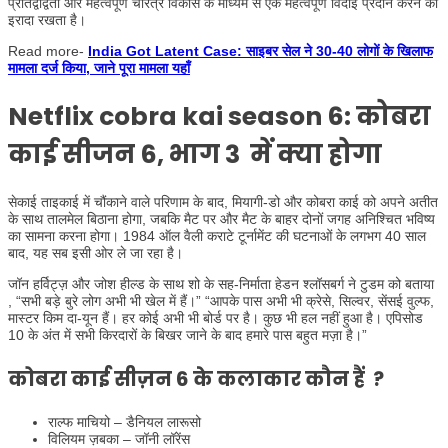
प्रतिद्वंद्विता और महत्वपूर्ण चरित्र विकास के माध्यम से एक महत्वपूर्ण विदाई प्रदान करने का
इरादा रखता है।
Read more-
India Got Latent Case: साइबर सेल ने 30-40 लोगों के खिलाफ
मामला दर्ज किया, जाने पूरा मामला यहाँ
Netflix cobra kai season 6: कोबरा
काई सीजन 6, भाग 3 में क्या होगा
सेकाई ताइकाई में चौंकाने वाले परिणाम के बाद, मियागी-डो और कोबरा काई को अपने अतीत
के साथ तालमेल बिठाना होगा, जबकि मैट पर और मैट के बाहर दोनों जगह अनिश्चित भविष्य
का सामना करना होगा। 1984 ऑल वैली कराटे टूर्नामेंट की घटनाओं के लगभग 40 साल
बाद, यह सब इसी ओर ले जा रहा है।
जॉन हर्विट्ज़ और जोश हील्ड के साथ शो के सह-निर्माता हेडन श्लॉसबर्ग ने टुडम को बताया
, “सभी बड़े बुरे लोग अभी भी खेल में हैं।” “आपके पास अभी भी क्रेसे, सिल्वर, सेंसई वुल्फ,
मास्टर किम दा-यून हैं। हर कोई अभी भी बोर्ड पर है। कुछ भी हल नहीं हुआ है। एपिसोड
10 के अंत में सभी किरदारों के बिखर जाने के बाद हमारे पास बहुत मज़ा है।”
कोबरा काई सीज़न 6 के कलाकार कौन हैं ?
राल्फ माचियो – डैनियल लारूसो
विलियम ज़बका – जॉनी लॉरेंस